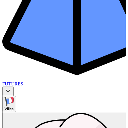
FUTURES
Villes