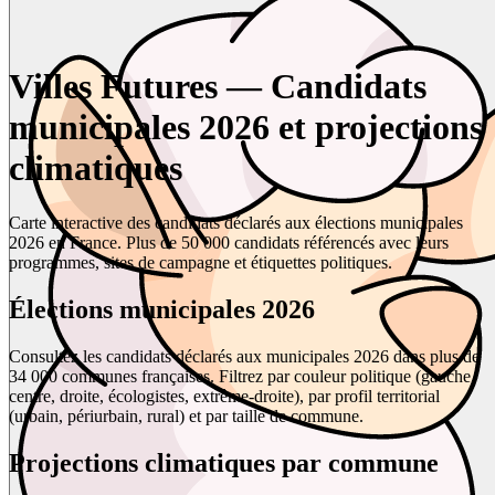
Villes Futures — Candidats
municipales 2026 et projections
climatiques
Carte interactive des candidats déclarés aux élections municipales
2026 en France. Plus de 50 000 candidats référencés avec leurs
programmes, sites de campagne et étiquettes politiques.
Élections municipales 2026
Consultez les candidats déclarés aux municipales 2026 dans plus de
34 000 communes françaises. Filtrez par couleur politique (gauche,
centre, droite, écologistes, extrême-droite), par profil territorial
(urbain, périurbain, rural) et par taille de commune.
Projections climatiques par commune