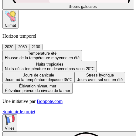
Brebis galeuses
Climat
Horizon temporel
2030
2050
2100
Température été
Hausse de la température moyenne en été
Nuits tropicales
Nuits où la température ne descend pas sous 20°C
Jours de canicule
Stress hydrique
Jours où la température dépasse 35°C
Jours avec sol sec en été
Élévation niveau mer
Élévation prévue du niveau de la mer
Une initiative par
Bonpote.com
Soutenir le projet
Villes