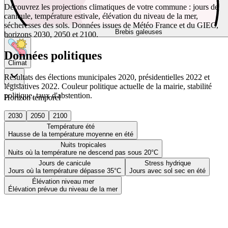
Découvrez les projections climatiques de votre commune : jours de
canicule, température estivale, élévation du niveau de la mer,
sécheresses des sols. Données issues de Météo France et du GIEC,
Brebis galeuses
horizons 2030, 2050 et 2100.
Données politiques
Climat
Résultats des élections municipales 2020, présidentielles 2022 et
législatives 2022. Couleur politique actuelle de la mairie, stabilité
politique, taux d'abstention.
Horizon temporel
2030
2050
2100
Température été
Hausse de la température moyenne en été
Nuits tropicales
Nuits où la température ne descend pas sous 20°C
Jours de canicule
Stress hydrique
Jours où la température dépasse 35°C
Jours avec sol sec en été
Élévation niveau mer
Élévation prévue du niveau de la mer