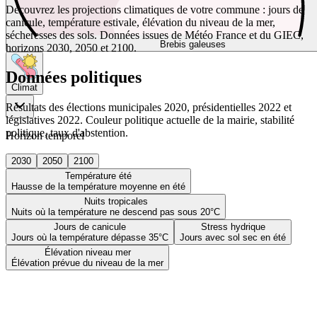
Découvrez les projections climatiques de votre commune : jours de
canicule, température estivale, élévation du niveau de la mer,
sécheresses des sols. Données issues de Météo France et du GIEC,
Brebis galeuses
horizons 2030, 2050 et 2100.
Données politiques
Climat
Résultats des élections municipales 2020, présidentielles 2022 et
législatives 2022. Couleur politique actuelle de la mairie, stabilité
politique, taux d'abstention.
Horizon temporel
2030
2050
2100
Température été
Hausse de la température moyenne en été
Nuits tropicales
Nuits où la température ne descend pas sous 20°C
Jours de canicule
Stress hydrique
Jours où la température dépasse 35°C
Jours avec sol sec en été
Élévation niveau mer
Élévation prévue du niveau de la mer