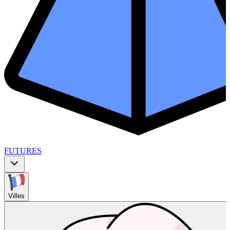
FUTURES
Villes