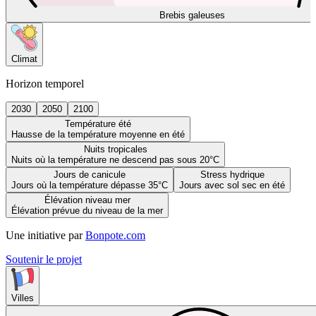
Brebis galeuses
Climat
Horizon temporel
2030
2050
2100
Température été
Hausse de la température moyenne en été
Nuits tropicales
Nuits où la température ne descend pas sous 20°C
Jours de canicule
Stress hydrique
Jours où la température dépasse 35°C
Jours avec sol sec en été
Élévation niveau mer
Élévation prévue du niveau de la mer
Une initiative par
Bonpote.com
Soutenir le projet
Villes