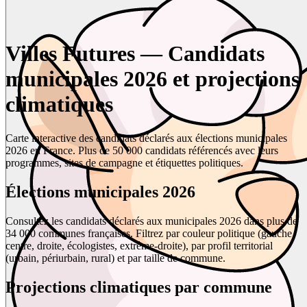
Villes Futures — Candidats
municipales 2026 et projections
climatiques
Carte interactive des candidats déclarés aux élections municipales
2026 en France. Plus de 50 000 candidats référencés avec leurs
programmes, sites de campagne et étiquettes politiques.
Élections municipales 2026
Consultez les candidats déclarés aux municipales 2026 dans plus de
34 000 communes françaises. Filtrez par couleur politique (gauche,
centre, droite, écologistes, extrême-droite), par profil territorial
(urbain, périurbain, rural) et par taille de commune.
Projections climatiques par commune