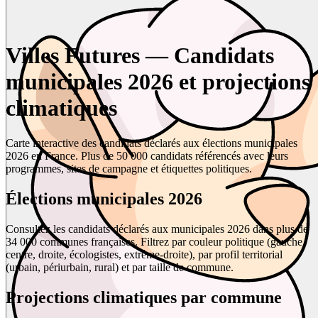
Villes Futures — Candidats
municipales 2026 et projections
climatiques
Carte interactive des candidats déclarés aux élections municipales
2026 en France. Plus de 50 000 candidats référencés avec leurs
programmes, sites de campagne et étiquettes politiques.
Élections municipales 2026
Consultez les candidats déclarés aux municipales 2026 dans plus de
34 000 communes françaises. Filtrez par couleur politique (gauche,
centre, droite, écologistes, extrême-droite), par profil territorial
(urbain, périurbain, rural) et par taille de commune.
Projections climatiques par commune