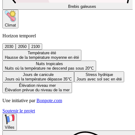
Brebis galeuses
Climat
Horizon temporel
2030
2050
2100
Température été
Hausse de la température moyenne en été
Nuits tropicales
Nuits où la température ne descend pas sous 20°C
Jours de canicule
Stress hydrique
Jours où la température dépasse 35°C
Jours avec sol sec en été
Élévation niveau mer
Élévation prévue du niveau de la mer
Une initiative par
Bonpote.com
Soutenir le projet
Villes