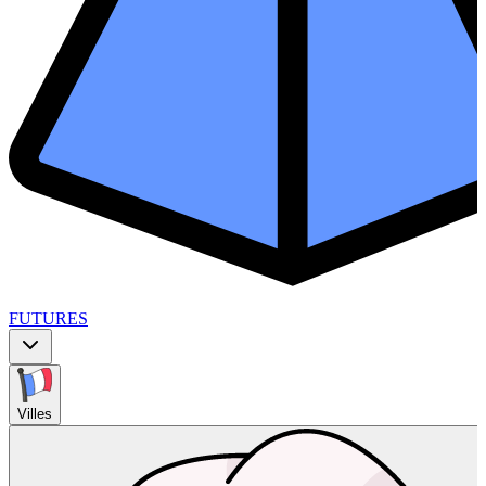
FUTURES
Villes