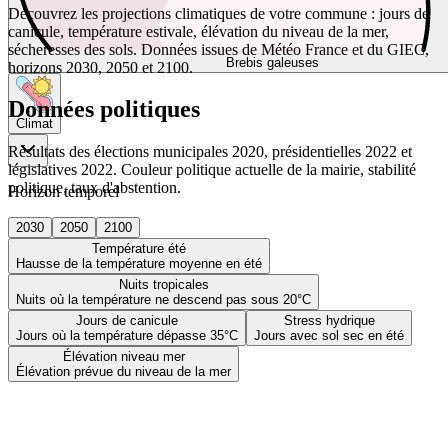
Découvrez les projections climatiques de votre commune : jours de
canicule, température estivale, élévation du niveau de la mer,
sécheresses des sols. Données issues de Météo France et du GIEC,
Brebis galeuses
horizons 2030, 2050 et 2100.
Données politiques
Climat
Résultats des élections municipales 2020, présidentielles 2022 et
législatives 2022. Couleur politique actuelle de la mairie, stabilité
politique, taux d'abstention.
Horizon temporel
2030
2050
2100
Température été
Hausse de la température moyenne en été
Nuits tropicales
Nuits où la température ne descend pas sous 20°C
Jours de canicule
Stress hydrique
Jours où la température dépasse 35°C
Jours avec sol sec en été
Élévation niveau mer
Élévation prévue du niveau de la mer