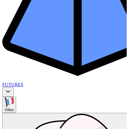
FUTURES
Villes