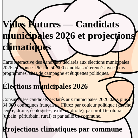
Villes Futures — Candidats
municipales 2026 et projections
climatiques
Carte interactive des candidats déclarés aux élections municipales
2026 en France. Plus de 50 000 candidats référencés avec leurs
programmes, sites de campagne et étiquettes politiques.
Élections municipales 2026
Consultez les candidats déclarés aux municipales 2026 dans plus de
34 000 communes françaises. Filtrez par couleur politique (gauche,
centre, droite, écologistes, extrême-droite), par profil territorial
(urbain, périurbain, rural) et par taille de commune.
Projections climatiques par commune