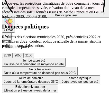
Découvrez les projections climatiques de votre commune : jours de
canicule, température estivale, élévation du niveau de la mer,
sécheresses des sols. Données issues de Météo France et du GIEC,
Brebis galeuses
horizons 2030, 2050 et 2100.
Données politiques
Climat
Résultats des élections municipales 2020, présidentielles 2022 et
législatives 2022. Couleur politique actuelle de la mairie, stabilité
politique, taux d'abstention.
Horizon temporel
2030
2050
2100
Température été
Hausse de la température moyenne en été
Nuits tropicales
Nuits où la température ne descend pas sous 20°C
Jours de canicule
Stress hydrique
Jours où la température dépasse 35°C
Jours avec sol sec en été
Élévation niveau mer
Élévation prévue du niveau de la mer