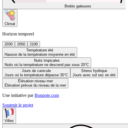
Brebis galeuses
Climat
Horizon temporel
2030
2050
2100
Température été
Hausse de la température moyenne en été
Nuits tropicales
Nuits où la température ne descend pas sous 20°C
Jours de canicule
Stress hydrique
Jours où la température dépasse 35°C
Jours avec sol sec en été
Élévation niveau mer
Élévation prévue du niveau de la mer
Une initiative par
Bonpote.com
Soutenir le projet
Villes