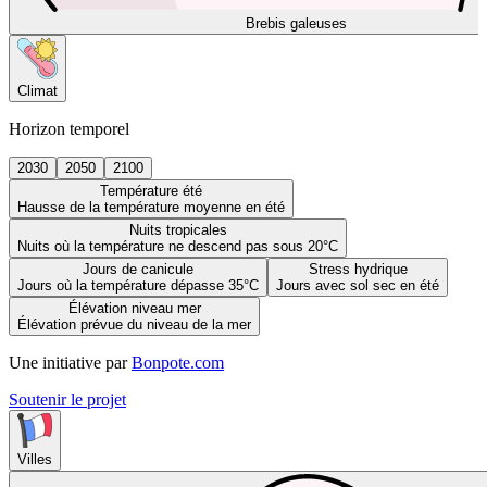
Brebis galeuses
Climat
Horizon temporel
2030
2050
2100
Température été
Hausse de la température moyenne en été
Nuits tropicales
Nuits où la température ne descend pas sous 20°C
Jours de canicule
Stress hydrique
Jours où la température dépasse 35°C
Jours avec sol sec en été
Élévation niveau mer
Élévation prévue du niveau de la mer
Une initiative par
Bonpote.com
Soutenir le projet
Villes