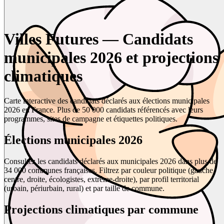
Villes Futures — Candidats
municipales 2026 et projections
climatiques
Carte interactive des candidats déclarés aux élections municipales
2026 en France. Plus de 50 000 candidats référencés avec leurs
programmes, sites de campagne et étiquettes politiques.
Élections municipales 2026
Consultez les candidats déclarés aux municipales 2026 dans plus de
34 000 communes françaises. Filtrez par couleur politique (gauche,
centre, droite, écologistes, extrême-droite), par profil territorial
(urbain, périurbain, rural) et par taille de commune.
Projections climatiques par commune