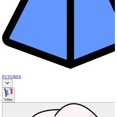
FUTURES
Villes