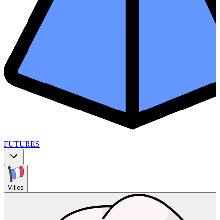
FUTURES
Villes