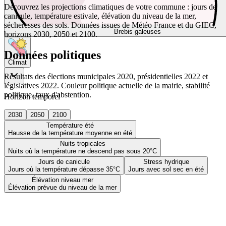
Découvrez les projections climatiques de votre commune : jours de
canicule, température estivale, élévation du niveau de la mer,
sécheresses des sols. Données issues de Météo France et du GIEC,
Brebis galeuses
horizons 2030, 2050 et 2100.
Données politiques
Climat
Résultats des élections municipales 2020, présidentielles 2022 et
législatives 2022. Couleur politique actuelle de la mairie, stabilité
politique, taux d'abstention.
Horizon temporel
2030
2050
2100
Température été
Hausse de la température moyenne en été
Nuits tropicales
Nuits où la température ne descend pas sous 20°C
Jours de canicule
Stress hydrique
Jours où la température dépasse 35°C
Jours avec sol sec en été
Élévation niveau mer
Élévation prévue du niveau de la mer