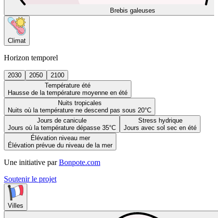
Brebis galeuses
Climat
Horizon temporel
2030
2050
2100
Température été
Hausse de la température moyenne en été
Nuits tropicales
Nuits où la température ne descend pas sous 20°C
Jours de canicule
Stress hydrique
Jours où la température dépasse 35°C
Jours avec sol sec en été
Élévation niveau mer
Élévation prévue du niveau de la mer
Une initiative par
Bonpote.com
Soutenir le projet
Villes