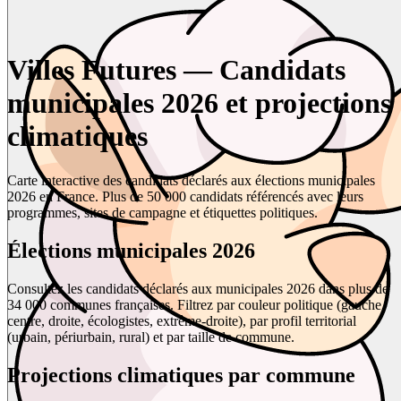
Villes Futures — Candidats
municipales 2026 et projections
climatiques
Carte interactive des candidats déclarés aux élections municipales
2026 en France. Plus de 50 000 candidats référencés avec leurs
programmes, sites de campagne et étiquettes politiques.
Élections municipales 2026
Consultez les candidats déclarés aux municipales 2026 dans plus de
34 000 communes françaises. Filtrez par couleur politique (gauche,
centre, droite, écologistes, extrême-droite), par profil territorial
(urbain, périurbain, rural) et par taille de commune.
Projections climatiques par commune