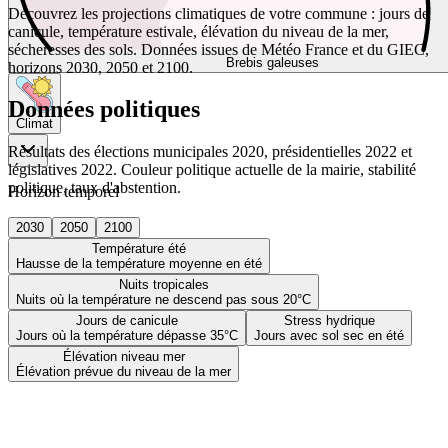
Découvrez les projections climatiques de votre commune : jours de
canicule, température estivale, élévation du niveau de la mer,
sécheresses des sols. Données issues de Météo France et du GIEC,
Brebis galeuses
horizons 2030, 2050 et 2100.
Données politiques
Climat
Résultats des élections municipales 2020, présidentielles 2022 et
législatives 2022. Couleur politique actuelle de la mairie, stabilité
politique, taux d'abstention.
Horizon temporel
2030
2050
2100
Température été
Hausse de la température moyenne en été
Nuits tropicales
Nuits où la température ne descend pas sous 20°C
Jours de canicule
Stress hydrique
Jours où la température dépasse 35°C
Jours avec sol sec en été
Élévation niveau mer
Élévation prévue du niveau de la mer