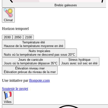
Brebis galeuses
Climat
Horizon temporel
2030
2050
2100
Température été
Hausse de la température moyenne en été
Nuits tropicales
Nuits où la température ne descend pas sous 20°C
Jours de canicule
Stress hydrique
Jours où la température dépasse 35°C
Jours avec sol sec en été
Élévation niveau mer
Élévation prévue du niveau de la mer
Une initiative par
Bonpote.com
Soutenir le projet
Villes