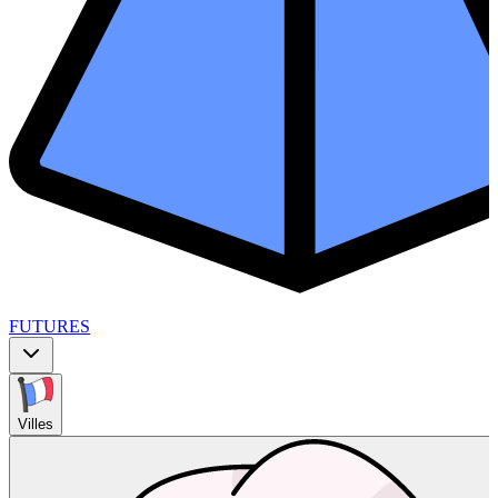
FUTURES
Villes