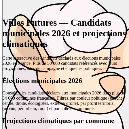
Villes Futures — Candidats
municipales 2026 et projections
climatiques
Carte interactive des candidats déclarés aux élections municipales
2026 en France. Plus de 50 000 candidats référencés avec leurs
programmes, sites de campagne et étiquettes politiques.
Élections municipales 2026
Consultez les candidats déclarés aux municipales 2026 dans plus de
34 000 communes françaises. Filtrez par couleur politique (gauche,
centre, droite, écologistes, extrême-droite), par profil territorial
(urbain, périurbain, rural) et par taille de commune.
Projections climatiques par commune