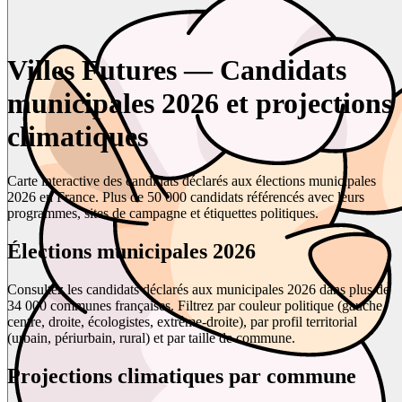
Villes Futures — Candidats
municipales 2026 et projections
climatiques
Carte interactive des candidats déclarés aux élections municipales
2026 en France. Plus de 50 000 candidats référencés avec leurs
programmes, sites de campagne et étiquettes politiques.
Élections municipales 2026
Consultez les candidats déclarés aux municipales 2026 dans plus de
34 000 communes françaises. Filtrez par couleur politique (gauche,
centre, droite, écologistes, extrême-droite), par profil territorial
(urbain, périurbain, rural) et par taille de commune.
Projections climatiques par commune