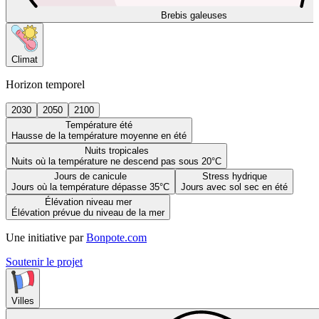
Brebis galeuses
Climat
Horizon temporel
2030
2050
2100
Température été
Hausse de la température moyenne en été
Nuits tropicales
Nuits où la température ne descend pas sous 20°C
Jours de canicule
Stress hydrique
Jours où la température dépasse 35°C
Jours avec sol sec en été
Élévation niveau mer
Élévation prévue du niveau de la mer
Une initiative par
Bonpote.com
Soutenir le projet
Villes