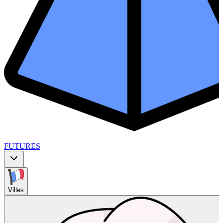
FUTURES
Villes