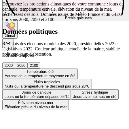
Découvrez les projections climatiques de votre commune : jours de
canicule, température estivale, élévation du niveau de la mer,
sécheresses des sols. Données issues de Météo France et du GIEC,
Brebis galeuses
horizons 2030, 2050 et 2100.
Données politiques
Climat
Résultats des élections municipales 2020, présidentielles 2022 et
législatives 2022. Couleur politique actuelle de la mairie, stabilité
politique, taux d'abstention.
Horizon temporel
2030
2050
2100
Température été
Hausse de la température moyenne en été
Nuits tropicales
Nuits où la température ne descend pas sous 20°C
Jours de canicule
Stress hydrique
Jours où la température dépasse 35°C
Jours avec sol sec en été
Élévation niveau mer
Élévation prévue du niveau de la mer