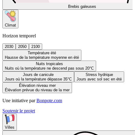
Brebis galeuses
Climat
Horizon temporel
2030
2050
2100
Température été
Hausse de la température moyenne en été
Nuits tropicales
Nuits où la température ne descend pas sous 20°C
Jours de canicule
Stress hydrique
Jours où la température dépasse 35°C
Jours avec sol sec en été
Élévation niveau mer
Élévation prévue du niveau de la mer
Une initiative par
Bonpote.com
Soutenir le projet
Villes