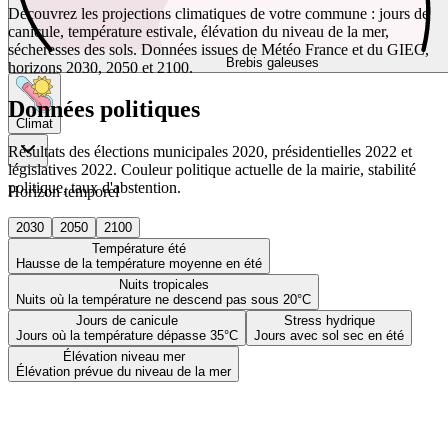
Découvrez les projections climatiques de votre commune : jours de
canicule, température estivale, élévation du niveau de la mer,
sécheresses des sols. Données issues de Météo France et du GIEC,
Brebis galeuses
horizons 2030, 2050 et 2100.
Données politiques
Climat
Résultats des élections municipales 2020, présidentielles 2022 et
législatives 2022. Couleur politique actuelle de la mairie, stabilité
politique, taux d'abstention.
Horizon temporel
2030
2050
2100
Température été
Hausse de la température moyenne en été
Nuits tropicales
Nuits où la température ne descend pas sous 20°C
Jours de canicule
Stress hydrique
Jours où la température dépasse 35°C
Jours avec sol sec en été
Élévation niveau mer
Élévation prévue du niveau de la mer