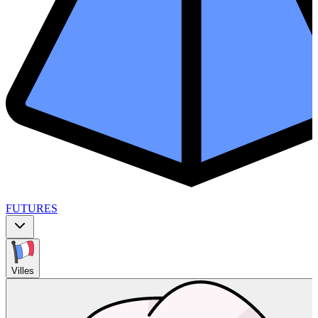
FUTURES
Villes