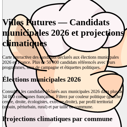
Villes Futures — Candidats
municipales 2026 et projections
climatiques
Carte interactive des candidats déclarés aux élections municipales
2026 en France. Plus de 50 000 candidats référencés avec leurs
programmes, sites de campagne et étiquettes politiques.
Élections municipales 2026
Consultez les candidats déclarés aux municipales 2026 dans plus de
34 000 communes françaises. Filtrez par couleur politique (gauche,
centre, droite, écologistes, extrême-droite), par profil territorial
(urbain, périurbain, rural) et par taille de commune.
Projections climatiques par commune