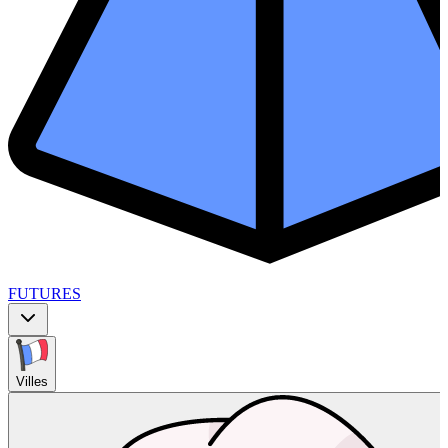
FUTURES
Villes