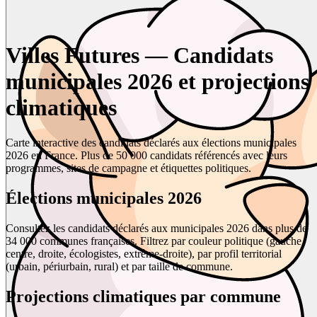
Villes Futures — Candidats
municipales 2026 et projections
climatiques
Carte interactive des candidats déclarés aux élections municipales
2026 en France. Plus de 50 000 candidats référencés avec leurs
programmes, sites de campagne et étiquettes politiques.
Élections municipales 2026
Consultez les candidats déclarés aux municipales 2026 dans plus de
34 000 communes françaises. Filtrez par couleur politique (gauche,
centre, droite, écologistes, extrême-droite), par profil territorial
(urbain, périurbain, rural) et par taille de commune.
Projections climatiques par commune