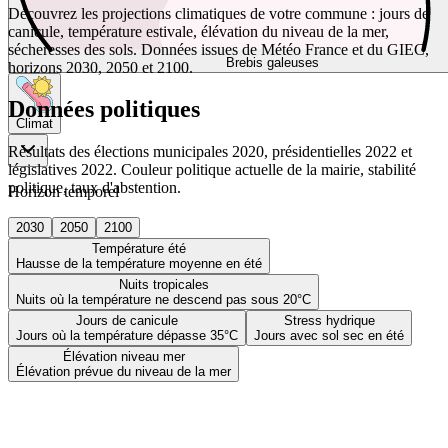
Découvrez les projections climatiques de votre commune : jours de
canicule, température estivale, élévation du niveau de la mer,
sécheresses des sols. Données issues de Météo France et du GIEC,
Brebis galeuses
horizons 2030, 2050 et 2100.
Données politiques
Climat
Résultats des élections municipales 2020, présidentielles 2022 et
législatives 2022. Couleur politique actuelle de la mairie, stabilité
politique, taux d'abstention.
Horizon temporel
2030
2050
2100
Température été
Hausse de la température moyenne en été
Nuits tropicales
Nuits où la température ne descend pas sous 20°C
Jours de canicule
Stress hydrique
Jours où la température dépasse 35°C
Jours avec sol sec en été
Élévation niveau mer
Élévation prévue du niveau de la mer