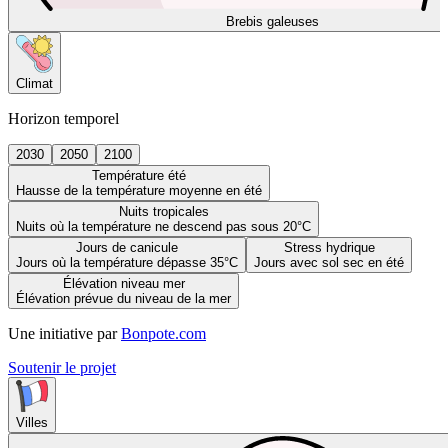
Brebis galeuses
Climat
Horizon temporel
2030
2050
2100
Température été
Hausse de la température moyenne en été
Nuits tropicales
Nuits où la température ne descend pas sous 20°C
Jours de canicule
Stress hydrique
Jours où la température dépasse 35°C
Jours avec sol sec en été
Élévation niveau mer
Élévation prévue du niveau de la mer
Une initiative par
Bonpote.com
Soutenir le projet
Villes