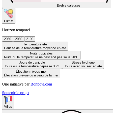
Brebis galeuses
Climat
Horizon temporel
2030
2050
2100
Température été
Hausse de la température moyenne en été
Nuits tropicales
Nuits où la température ne descend pas sous 20°C
Jours de canicule
Stress hydrique
Jours où la température dépasse 35°C
Jours avec sol sec en été
Élévation niveau mer
Élévation prévue du niveau de la mer
Une initiative par
Bonpote.com
Soutenir le projet
Villes