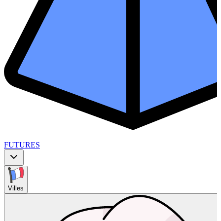
FUTURES
Villes