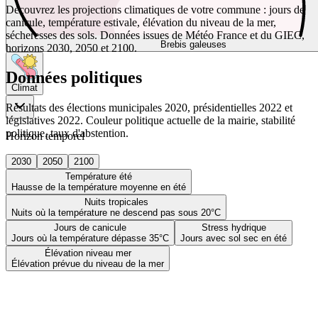
Découvrez les projections climatiques de votre commune : jours de
canicule, température estivale, élévation du niveau de la mer,
sécheresses des sols. Données issues de Météo France et du GIEC,
Brebis galeuses
horizons 2030, 2050 et 2100.
Données politiques
Climat
Résultats des élections municipales 2020, présidentielles 2022 et
législatives 2022. Couleur politique actuelle de la mairie, stabilité
politique, taux d'abstention.
Horizon temporel
2030
2050
2100
Température été
Hausse de la température moyenne en été
Nuits tropicales
Nuits où la température ne descend pas sous 20°C
Jours de canicule
Stress hydrique
Jours où la température dépasse 35°C
Jours avec sol sec en été
Élévation niveau mer
Élévation prévue du niveau de la mer