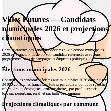
Villes Futures — Candidats
municipales 2026 et projections
climatiques
Carte interactive des candidats déclarés aux élections municipales
2026 en France. Plus de 50 000 candidats référencés avec leurs
programmes, sites de campagne et étiquettes politiques.
Élections municipales 2026
Consultez les candidats déclarés aux municipales 2026 dans plus de
34 000 communes françaises. Filtrez par couleur politique (gauche,
centre, droite, écologistes, extrême-droite), par profil territorial
(urbain, périurbain, rural) et par taille de commune.
Projections climatiques par commune