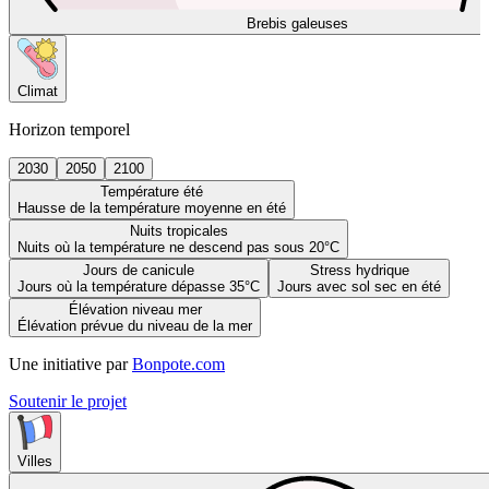
Brebis galeuses
Climat
Horizon temporel
2030
2050
2100
Température été
Hausse de la température moyenne en été
Nuits tropicales
Nuits où la température ne descend pas sous 20°C
Jours de canicule
Stress hydrique
Jours où la température dépasse 35°C
Jours avec sol sec en été
Élévation niveau mer
Élévation prévue du niveau de la mer
Une initiative par
Bonpote.com
Soutenir le projet
Villes