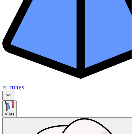
FUTURES
Villes