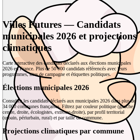
Villes Futures — Candidats
municipales 2026 et projections
climatiques
Carte interactive des candidats déclarés aux élections municipales
2026 en France. Plus de 50 000 candidats référencés avec leurs
programmes, sites de campagne et étiquettes politiques.
Élections municipales 2026
Consultez les candidats déclarés aux municipales 2026 dans plus de
34 000 communes françaises. Filtrez par couleur politique (gauche,
centre, droite, écologistes, extrême-droite), par profil territorial
(urbain, périurbain, rural) et par taille de commune.
Projections climatiques par commune