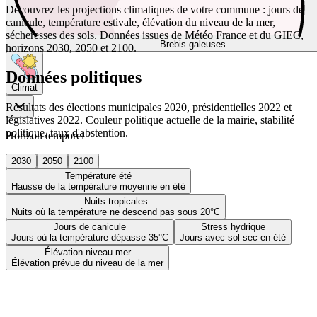
Découvrez les projections climatiques de votre commune : jours de
canicule, température estivale, élévation du niveau de la mer,
sécheresses des sols. Données issues de Météo France et du GIEC,
Brebis galeuses
horizons 2030, 2050 et 2100.
Données politiques
Climat
Résultats des élections municipales 2020, présidentielles 2022 et
législatives 2022. Couleur politique actuelle de la mairie, stabilité
politique, taux d'abstention.
Horizon temporel
2030
2050
2100
Température été
Hausse de la température moyenne en été
Nuits tropicales
Nuits où la température ne descend pas sous 20°C
Jours de canicule
Stress hydrique
Jours où la température dépasse 35°C
Jours avec sol sec en été
Élévation niveau mer
Élévation prévue du niveau de la mer