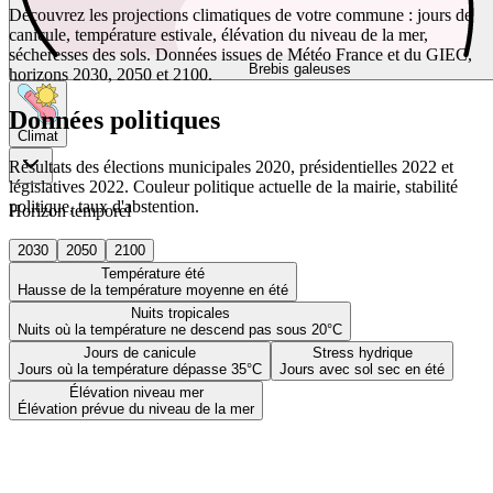
Découvrez les projections climatiques de votre commune : jours de
canicule, température estivale, élévation du niveau de la mer,
sécheresses des sols. Données issues de Météo France et du GIEC,
Brebis galeuses
horizons 2030, 2050 et 2100.
Données politiques
Climat
Résultats des élections municipales 2020, présidentielles 2022 et
législatives 2022. Couleur politique actuelle de la mairie, stabilité
politique, taux d'abstention.
Horizon temporel
2030
2050
2100
Température été
Hausse de la température moyenne en été
Nuits tropicales
Nuits où la température ne descend pas sous 20°C
Jours de canicule
Stress hydrique
Jours où la température dépasse 35°C
Jours avec sol sec en été
Élévation niveau mer
Élévation prévue du niveau de la mer