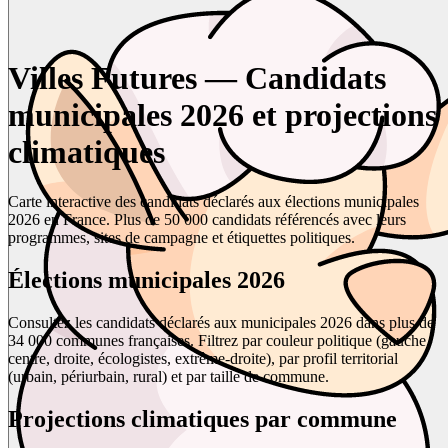
Villes Futures — Candidats
municipales 2026 et projections
climatiques
Carte interactive des candidats déclarés aux élections municipales
2026 en France. Plus de 50 000 candidats référencés avec leurs
programmes, sites de campagne et étiquettes politiques.
Élections municipales 2026
Consultez les candidats déclarés aux municipales 2026 dans plus de
34 000 communes françaises. Filtrez par couleur politique (gauche,
centre, droite, écologistes, extrême-droite), par profil territorial
(urbain, périurbain, rural) et par taille de commune.
Projections climatiques par commune