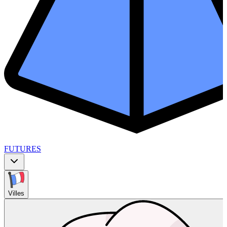
FUTURES
Villes