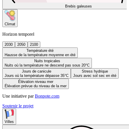
Brebis galeuses
Climat
Horizon temporel
2030
2050
2100
Température été
Hausse de la température moyenne en été
Nuits tropicales
Nuits où la température ne descend pas sous 20°C
Jours de canicule
Stress hydrique
Jours où la température dépasse 35°C
Jours avec sol sec en été
Élévation niveau mer
Élévation prévue du niveau de la mer
Une initiative par
Bonpote.com
Soutenir le projet
Villes