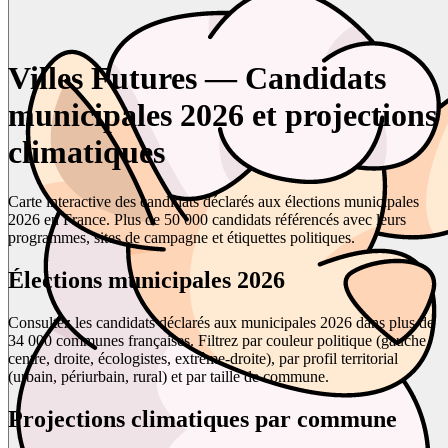
Villes Futures — Candidats
municipales 2026 et projections
climatiques
Carte interactive des candidats déclarés aux élections municipales
2026 en France. Plus de 50 000 candidats référencés avec leurs
programmes, sites de campagne et étiquettes politiques.
Élections municipales 2026
Consultez les candidats déclarés aux municipales 2026 dans plus de
34 000 communes françaises. Filtrez par couleur politique (gauche,
centre, droite, écologistes, extrême-droite), par profil territorial
(urbain, périurbain, rural) et par taille de commune.
Projections climatiques par commune