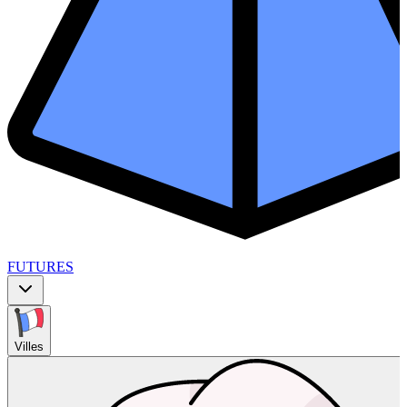
FUTURES
Villes