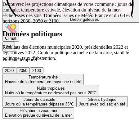
Découvrez les projections climatiques de votre commune : jours de
canicule, température estivale, élévation du niveau de la mer,
sécheresses des sols. Données issues de Météo France et du GIEC,
Brebis galeuses
horizons 2030, 2050 et 2100.
Données politiques
Climat
Résultats des élections municipales 2020, présidentielles 2022 et
législatives 2022. Couleur politique actuelle de la mairie, stabilité
politique, taux d'abstention.
Horizon temporel
2030
2050
2100
Température été
Hausse de la température moyenne en été
Nuits tropicales
Nuits où la température ne descend pas sous 20°C
Jours de canicule
Stress hydrique
Jours où la température dépasse 35°C
Jours avec sol sec en été
Élévation niveau mer
Élévation prévue du niveau de la mer