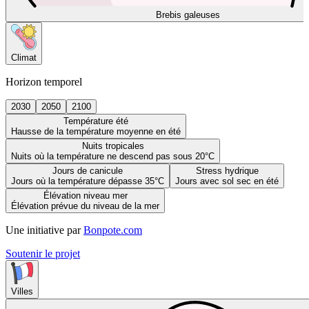
Brebis galeuses
Climat
Horizon temporel
2030
2050
2100
Température été
Hausse de la température moyenne en été
Nuits tropicales
Nuits où la température ne descend pas sous 20°C
Jours de canicule
Stress hydrique
Jours où la température dépasse 35°C
Jours avec sol sec en été
Élévation niveau mer
Élévation prévue du niveau de la mer
Une initiative par
Bonpote.com
Soutenir le projet
Villes