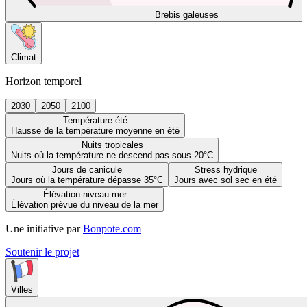
Brebis galeuses
Climat
Horizon temporel
2030
2050
2100
Température été
Hausse de la température moyenne en été
Nuits tropicales
Nuits où la température ne descend pas sous 20°C
Jours de canicule
Stress hydrique
Jours où la température dépasse 35°C
Jours avec sol sec en été
Élévation niveau mer
Élévation prévue du niveau de la mer
Une initiative par
Bonpote.com
Soutenir le projet
Villes