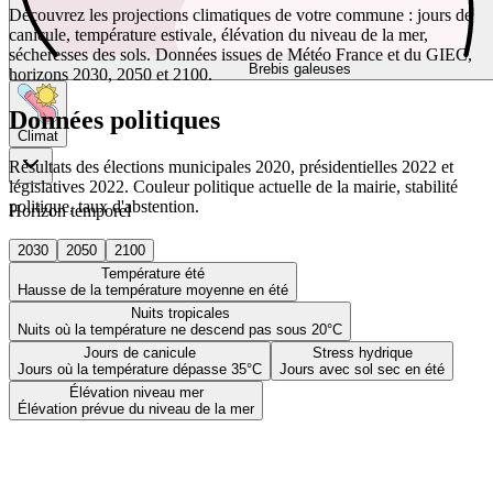
Découvrez les projections climatiques de votre commune : jours de
canicule, température estivale, élévation du niveau de la mer,
sécheresses des sols. Données issues de Météo France et du GIEC,
Brebis galeuses
horizons 2030, 2050 et 2100.
Données politiques
Climat
Résultats des élections municipales 2020, présidentielles 2022 et
législatives 2022. Couleur politique actuelle de la mairie, stabilité
politique, taux d'abstention.
Horizon temporel
2030
2050
2100
Température été
Hausse de la température moyenne en été
Nuits tropicales
Nuits où la température ne descend pas sous 20°C
Jours de canicule
Stress hydrique
Jours où la température dépasse 35°C
Jours avec sol sec en été
Élévation niveau mer
Élévation prévue du niveau de la mer