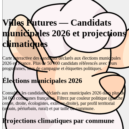
Villes Futures — Candidats
municipales 2026 et projections
climatiques
Carte interactive des candidats déclarés aux élections municipales
2026 en France. Plus de 50 000 candidats référencés avec leurs
programmes, sites de campagne et étiquettes politiques.
Élections municipales 2026
Consultez les candidats déclarés aux municipales 2026 dans plus de
34 000 communes françaises. Filtrez par couleur politique (gauche,
centre, droite, écologistes, extrême-droite), par profil territorial
(urbain, périurbain, rural) et par taille de commune.
Projections climatiques par commune