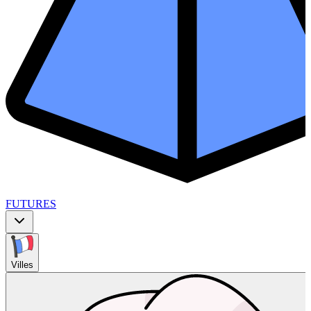
FUTURES
Villes