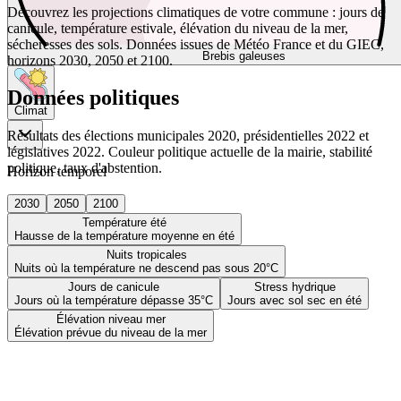
Découvrez les projections climatiques de votre commune : jours de
canicule, température estivale, élévation du niveau de la mer,
sécheresses des sols. Données issues de Météo France et du GIEC,
Brebis galeuses
horizons 2030, 2050 et 2100.
Données politiques
Climat
Résultats des élections municipales 2020, présidentielles 2022 et
législatives 2022. Couleur politique actuelle de la mairie, stabilité
politique, taux d'abstention.
Horizon temporel
2030
2050
2100
Température été
Hausse de la température moyenne en été
Nuits tropicales
Nuits où la température ne descend pas sous 20°C
Jours de canicule
Stress hydrique
Jours où la température dépasse 35°C
Jours avec sol sec en été
Élévation niveau mer
Élévation prévue du niveau de la mer