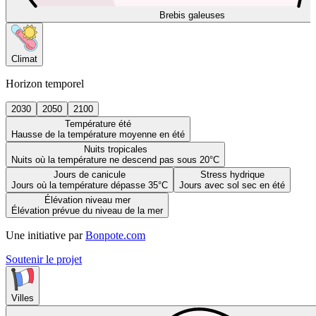
Brebis galeuses
Climat
Horizon temporel
2030
2050
2100
Température été
Hausse de la température moyenne en été
Nuits tropicales
Nuits où la température ne descend pas sous 20°C
Jours de canicule
Stress hydrique
Jours où la température dépasse 35°C
Jours avec sol sec en été
Élévation niveau mer
Élévation prévue du niveau de la mer
Une initiative par
Bonpote.com
Soutenir le projet
Villes