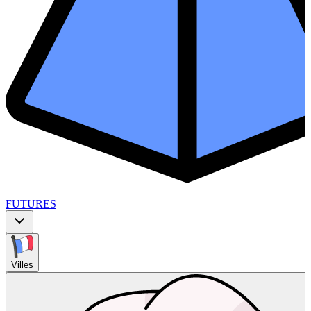
FUTURES
Villes