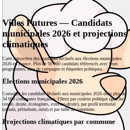
Villes Futures — Candidats
municipales 2026 et projections
climatiques
Carte interactive des candidats déclarés aux élections municipales
2026 en France. Plus de 50 000 candidats référencés avec leurs
programmes, sites de campagne et étiquettes politiques.
Élections municipales 2026
Consultez les candidats déclarés aux municipales 2026 dans plus de
34 000 communes françaises. Filtrez par couleur politique (gauche,
centre, droite, écologistes, extrême-droite), par profil territorial
(urbain, périurbain, rural) et par taille de commune.
Projections climatiques par commune