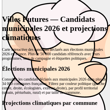
Villes Futures — Candidats
municipales 2026 et projections
climatiques
Carte interactive des candidats déclarés aux élections municipales
2026 en France. Plus de 50 000 candidats référencés avec leurs
programmes, sites de campagne et étiquettes politiques.
Élections municipales 2026
Consultez les candidats déclarés aux municipales 2026 dans plus de
34 000 communes françaises. Filtrez par couleur politique (gauche,
centre, droite, écologistes, extrême-droite), par profil territorial
(urbain, périurbain, rural) et par taille de commune.
Projections climatiques par commune