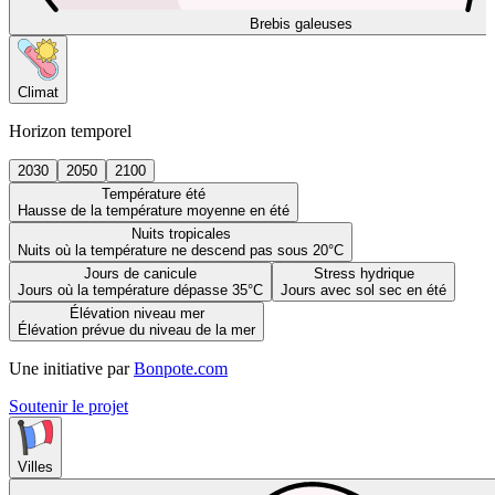
Brebis galeuses
Climat
Horizon temporel
2030
2050
2100
Température été
Hausse de la température moyenne en été
Nuits tropicales
Nuits où la température ne descend pas sous 20°C
Jours de canicule
Stress hydrique
Jours où la température dépasse 35°C
Jours avec sol sec en été
Élévation niveau mer
Élévation prévue du niveau de la mer
Une initiative par
Bonpote.com
Soutenir le projet
Villes