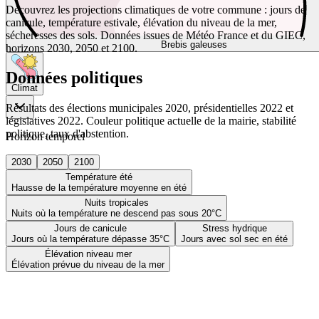
Découvrez les projections climatiques de votre commune : jours de
canicule, température estivale, élévation du niveau de la mer,
sécheresses des sols. Données issues de Météo France et du GIEC,
Brebis galeuses
horizons 2030, 2050 et 2100.
Données politiques
Climat
Résultats des élections municipales 2020, présidentielles 2022 et
législatives 2022. Couleur politique actuelle de la mairie, stabilité
politique, taux d'abstention.
Horizon temporel
2030
2050
2100
Température été
Hausse de la température moyenne en été
Nuits tropicales
Nuits où la température ne descend pas sous 20°C
Jours de canicule
Stress hydrique
Jours où la température dépasse 35°C
Jours avec sol sec en été
Élévation niveau mer
Élévation prévue du niveau de la mer