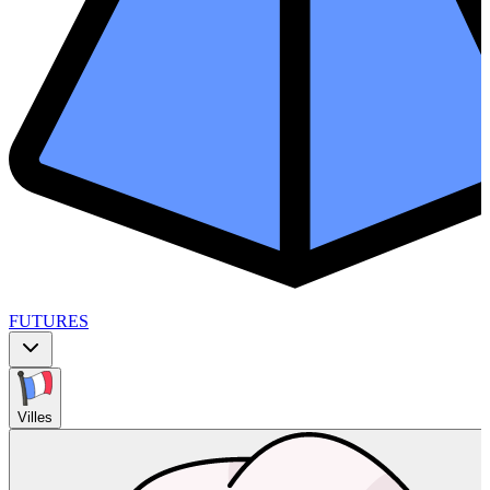
FUTURES
Villes