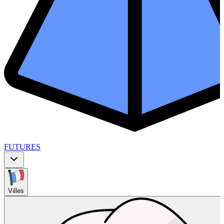
FUTURES
Villes