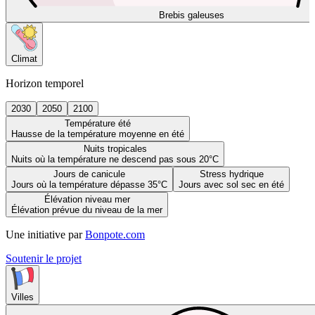
Brebis galeuses
Climat
Horizon temporel
2030
2050
2100
Température été
Hausse de la température moyenne en été
Nuits tropicales
Nuits où la température ne descend pas sous 20°C
Jours de canicule
Stress hydrique
Jours où la température dépasse 35°C
Jours avec sol sec en été
Élévation niveau mer
Élévation prévue du niveau de la mer
Une initiative par
Bonpote.com
Soutenir le projet
Villes