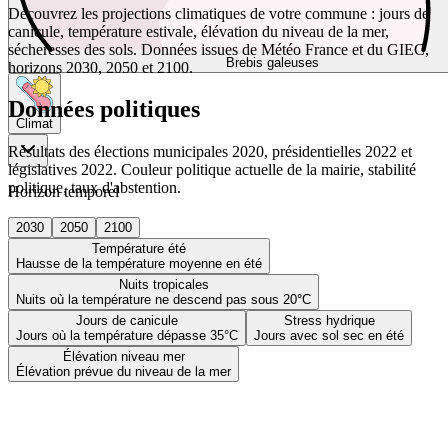
Découvrez les projections climatiques de votre commune : jours de
canicule, température estivale, élévation du niveau de la mer,
sécheresses des sols. Données issues de Météo France et du GIEC,
Brebis galeuses
horizons 2030, 2050 et 2100.
Données politiques
Climat
Résultats des élections municipales 2020, présidentielles 2022 et
législatives 2022. Couleur politique actuelle de la mairie, stabilité
politique, taux d'abstention.
Horizon temporel
2030
2050
2100
Température été
Hausse de la température moyenne en été
Nuits tropicales
Nuits où la température ne descend pas sous 20°C
Jours de canicule
Stress hydrique
Jours où la température dépasse 35°C
Jours avec sol sec en été
Élévation niveau mer
Élévation prévue du niveau de la mer