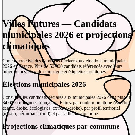
Villes Futures — Candidats
municipales 2026 et projections
climatiques
Carte interactive des candidats déclarés aux élections municipales
2026 en France. Plus de 50 000 candidats référencés avec leurs
programmes, sites de campagne et étiquettes politiques.
Élections municipales 2026
Consultez les candidats déclarés aux municipales 2026 dans plus de
34 000 communes françaises. Filtrez par couleur politique (gauche,
centre, droite, écologistes, extrême-droite), par profil territorial
(urbain, périurbain, rural) et par taille de commune.
Projections climatiques par commune