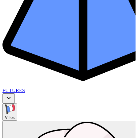
FUTURES
Villes