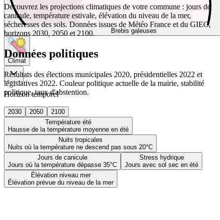
Découvrez les projections climatiques de votre commune : jours de
canicule, température estivale, élévation du niveau de la mer,
sécheresses des sols. Données issues de Météo France et du GIEC,
Brebis galeuses
horizons 2030, 2050 et 2100.
Données politiques
Climat
Résultats des élections municipales 2020, présidentielles 2022 et
législatives 2022. Couleur politique actuelle de la mairie, stabilité
politique, taux d'abstention.
Horizon temporel
2030
2050
2100
Température été
Hausse de la température moyenne en été
Nuits tropicales
Nuits où la température ne descend pas sous 20°C
Jours de canicule
Stress hydrique
Jours où la température dépasse 35°C
Jours avec sol sec en été
Élévation niveau mer
Élévation prévue du niveau de la mer