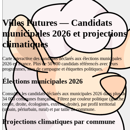
Villes Futures — Candidats
municipales 2026 et projections
climatiques
Carte interactive des candidats déclarés aux élections municipales
2026 en France. Plus de 50 000 candidats référencés avec leurs
programmes, sites de campagne et étiquettes politiques.
Élections municipales 2026
Consultez les candidats déclarés aux municipales 2026 dans plus de
34 000 communes françaises. Filtrez par couleur politique (gauche,
centre, droite, écologistes, extrême-droite), par profil territorial
(urbain, périurbain, rural) et par taille de commune.
Projections climatiques par commune