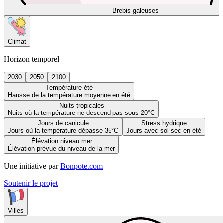
Brebis galeuses
Climat
Horizon temporel
2030
2050
2100
Température été
Hausse de la température moyenne en été
Nuits tropicales
Nuits où la température ne descend pas sous 20°C
Jours de canicule
Stress hydrique
Jours où la température dépasse 35°C
Jours avec sol sec en été
Élévation niveau mer
Élévation prévue du niveau de la mer
Une initiative par
Bonpote.com
Soutenir le projet
Villes