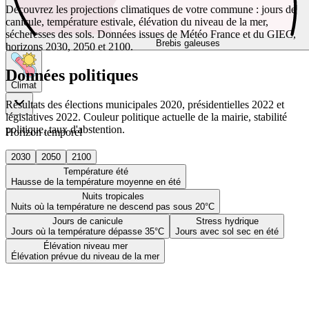
Découvrez les projections climatiques de votre commune : jours de
canicule, température estivale, élévation du niveau de la mer,
sécheresses des sols. Données issues de Météo France et du GIEC,
Brebis galeuses
horizons 2030, 2050 et 2100.
Données politiques
Climat
Résultats des élections municipales 2020, présidentielles 2022 et
législatives 2022. Couleur politique actuelle de la mairie, stabilité
politique, taux d'abstention.
Horizon temporel
2030
2050
2100
Température été
Hausse de la température moyenne en été
Nuits tropicales
Nuits où la température ne descend pas sous 20°C
Jours de canicule
Stress hydrique
Jours où la température dépasse 35°C
Jours avec sol sec en été
Élévation niveau mer
Élévation prévue du niveau de la mer