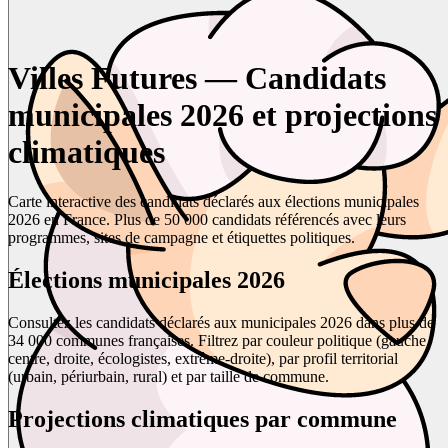
Villes Futures — Candidats
municipales 2026 et projections
climatiques
Carte interactive des candidats déclarés aux élections municipales
2026 en France. Plus de 50 000 candidats référencés avec leurs
programmes, sites de campagne et étiquettes politiques.
Élections municipales 2026
Consultez les candidats déclarés aux municipales 2026 dans plus de
34 000 communes françaises. Filtrez par couleur politique (gauche,
centre, droite, écologistes, extrême-droite), par profil territorial
(urbain, périurbain, rural) et par taille de commune.
Projections climatiques par commune