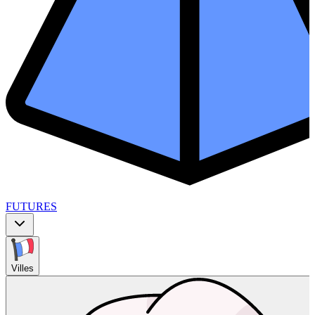
FUTURES
Villes