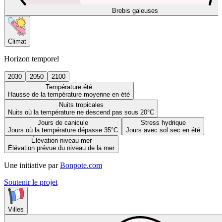
Brebis galeuses
Climat
Horizon temporel
2030
2050
2100
Température été
Hausse de la température moyenne en été
Nuits tropicales
Nuits où la température ne descend pas sous 20°C
Jours de canicule
Stress hydrique
Jours où la température dépasse 35°C
Jours avec sol sec en été
Élévation niveau mer
Élévation prévue du niveau de la mer
Une initiative par
Bonpote.com
Soutenir le projet
Villes