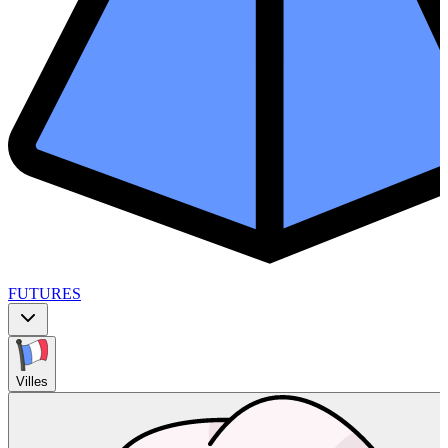
FUTURES
Villes