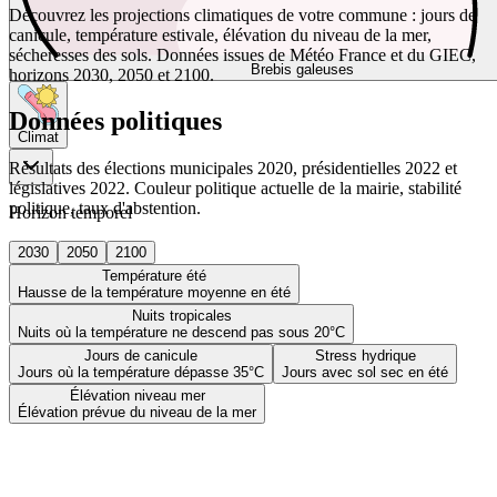
Découvrez les projections climatiques de votre commune : jours de
canicule, température estivale, élévation du niveau de la mer,
sécheresses des sols. Données issues de Météo France et du GIEC,
Brebis galeuses
horizons 2030, 2050 et 2100.
Données politiques
Climat
Résultats des élections municipales 2020, présidentielles 2022 et
législatives 2022. Couleur politique actuelle de la mairie, stabilité
politique, taux d'abstention.
Horizon temporel
2030
2050
2100
Température été
Hausse de la température moyenne en été
Nuits tropicales
Nuits où la température ne descend pas sous 20°C
Jours de canicule
Stress hydrique
Jours où la température dépasse 35°C
Jours avec sol sec en été
Élévation niveau mer
Élévation prévue du niveau de la mer