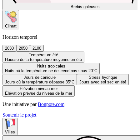
Brebis galeuses
Climat
Horizon temporel
2030
2050
2100
Température été
Hausse de la température moyenne en été
Nuits tropicales
Nuits où la température ne descend pas sous 20°C
Jours de canicule
Stress hydrique
Jours où la température dépasse 35°C
Jours avec sol sec en été
Élévation niveau mer
Élévation prévue du niveau de la mer
Une initiative par
Bonpote.com
Soutenir le projet
Villes