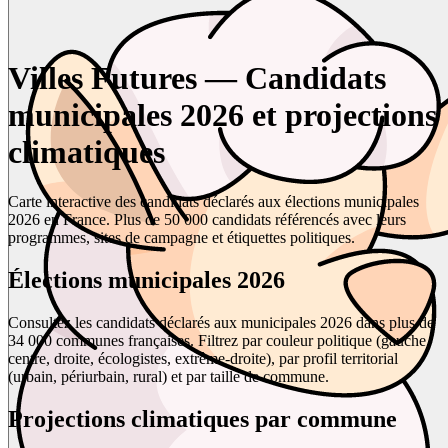
Villes Futures — Candidats
municipales 2026 et projections
climatiques
Carte interactive des candidats déclarés aux élections municipales
2026 en France. Plus de 50 000 candidats référencés avec leurs
programmes, sites de campagne et étiquettes politiques.
Élections municipales 2026
Consultez les candidats déclarés aux municipales 2026 dans plus de
34 000 communes françaises. Filtrez par couleur politique (gauche,
centre, droite, écologistes, extrême-droite), par profil territorial
(urbain, périurbain, rural) et par taille de commune.
Projections climatiques par commune