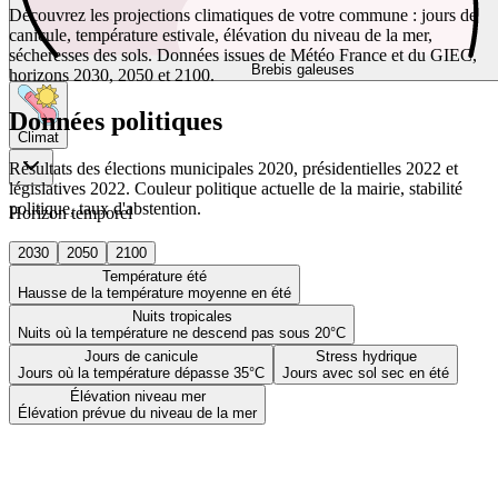
Découvrez les projections climatiques de votre commune : jours de
canicule, température estivale, élévation du niveau de la mer,
sécheresses des sols. Données issues de Météo France et du GIEC,
Brebis galeuses
horizons 2030, 2050 et 2100.
Données politiques
Climat
Résultats des élections municipales 2020, présidentielles 2022 et
législatives 2022. Couleur politique actuelle de la mairie, stabilité
politique, taux d'abstention.
Horizon temporel
2030
2050
2100
Température été
Hausse de la température moyenne en été
Nuits tropicales
Nuits où la température ne descend pas sous 20°C
Jours de canicule
Stress hydrique
Jours où la température dépasse 35°C
Jours avec sol sec en été
Élévation niveau mer
Élévation prévue du niveau de la mer