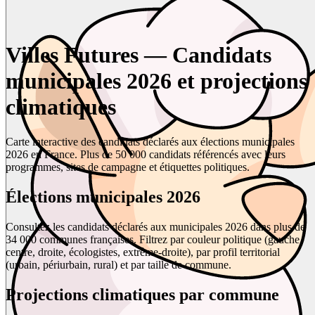
Villes Futures — Candidats
municipales 2026 et projections
climatiques
Carte interactive des candidats déclarés aux élections municipales
2026 en France. Plus de 50 000 candidats référencés avec leurs
programmes, sites de campagne et étiquettes politiques.
Élections municipales 2026
Consultez les candidats déclarés aux municipales 2026 dans plus de
34 000 communes françaises. Filtrez par couleur politique (gauche,
centre, droite, écologistes, extrême-droite), par profil territorial
(urbain, périurbain, rural) et par taille de commune.
Projections climatiques par commune