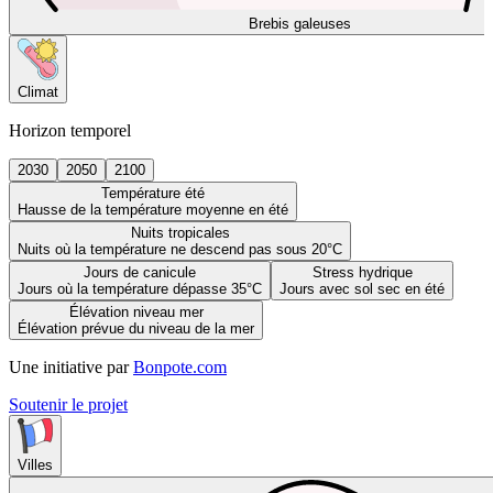
Brebis galeuses
Climat
Horizon temporel
2030
2050
2100
Température été
Hausse de la température moyenne en été
Nuits tropicales
Nuits où la température ne descend pas sous 20°C
Jours de canicule
Stress hydrique
Jours où la température dépasse 35°C
Jours avec sol sec en été
Élévation niveau mer
Élévation prévue du niveau de la mer
Une initiative par
Bonpote.com
Soutenir le projet
Villes