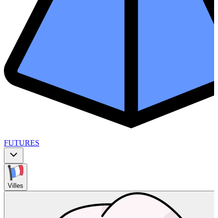
FUTURES
Villes