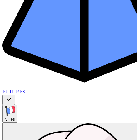
FUTURES
Villes