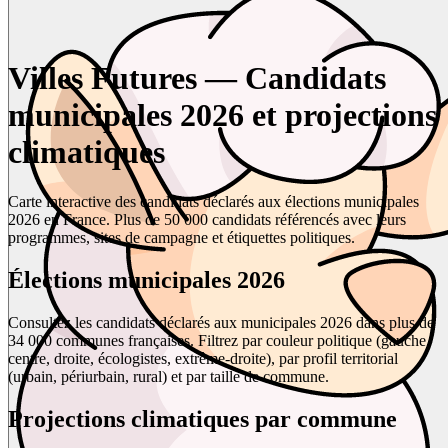
Villes Futures — Candidats
municipales 2026 et projections
climatiques
Carte interactive des candidats déclarés aux élections municipales
2026 en France. Plus de 50 000 candidats référencés avec leurs
programmes, sites de campagne et étiquettes politiques.
Élections municipales 2026
Consultez les candidats déclarés aux municipales 2026 dans plus de
34 000 communes françaises. Filtrez par couleur politique (gauche,
centre, droite, écologistes, extrême-droite), par profil territorial
(urbain, périurbain, rural) et par taille de commune.
Projections climatiques par commune