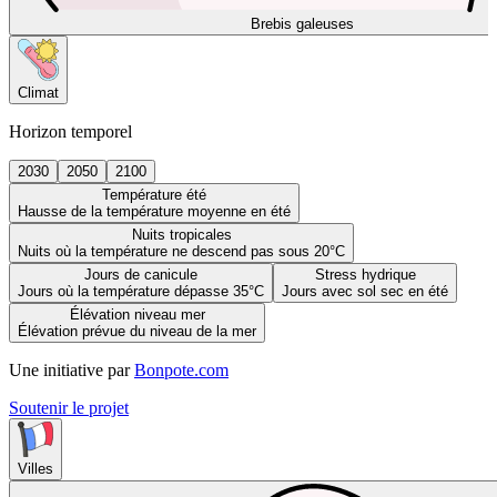
Brebis galeuses
Climat
Horizon temporel
2030
2050
2100
Température été
Hausse de la température moyenne en été
Nuits tropicales
Nuits où la température ne descend pas sous 20°C
Jours de canicule
Stress hydrique
Jours où la température dépasse 35°C
Jours avec sol sec en été
Élévation niveau mer
Élévation prévue du niveau de la mer
Une initiative par
Bonpote.com
Soutenir le projet
Villes