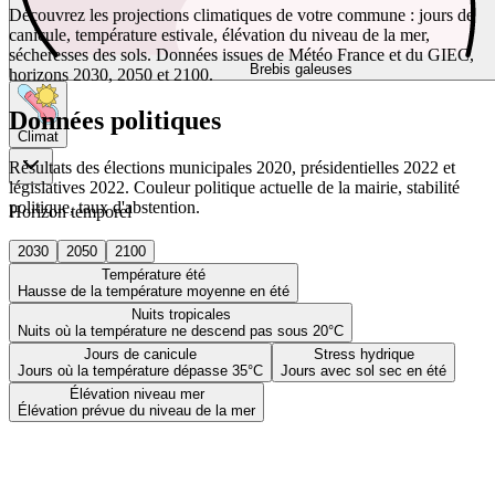
Découvrez les projections climatiques de votre commune : jours de
canicule, température estivale, élévation du niveau de la mer,
sécheresses des sols. Données issues de Météo France et du GIEC,
Brebis galeuses
horizons 2030, 2050 et 2100.
Données politiques
Climat
Résultats des élections municipales 2020, présidentielles 2022 et
législatives 2022. Couleur politique actuelle de la mairie, stabilité
politique, taux d'abstention.
Horizon temporel
2030
2050
2100
Température été
Hausse de la température moyenne en été
Nuits tropicales
Nuits où la température ne descend pas sous 20°C
Jours de canicule
Stress hydrique
Jours où la température dépasse 35°C
Jours avec sol sec en été
Élévation niveau mer
Élévation prévue du niveau de la mer