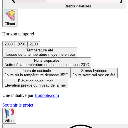
Brebis galeuses
Climat
Horizon temporel
2030
2050
2100
Température été
Hausse de la température moyenne en été
Nuits tropicales
Nuits où la température ne descend pas sous 20°C
Jours de canicule
Stress hydrique
Jours où la température dépasse 35°C
Jours avec sol sec en été
Élévation niveau mer
Élévation prévue du niveau de la mer
Une initiative par
Bonpote.com
Soutenir le projet
Villes