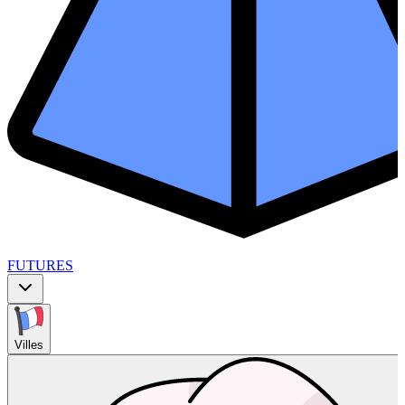
FUTURES
Villes