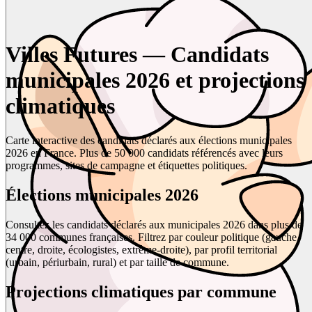
Villes Futures — Candidats
municipales 2026 et projections
climatiques
Carte interactive des candidats déclarés aux élections municipales
2026 en France. Plus de 50 000 candidats référencés avec leurs
programmes, sites de campagne et étiquettes politiques.
Élections municipales 2026
Consultez les candidats déclarés aux municipales 2026 dans plus de
34 000 communes françaises. Filtrez par couleur politique (gauche,
centre, droite, écologistes, extrême-droite), par profil territorial
(urbain, périurbain, rural) et par taille de commune.
Projections climatiques par commune