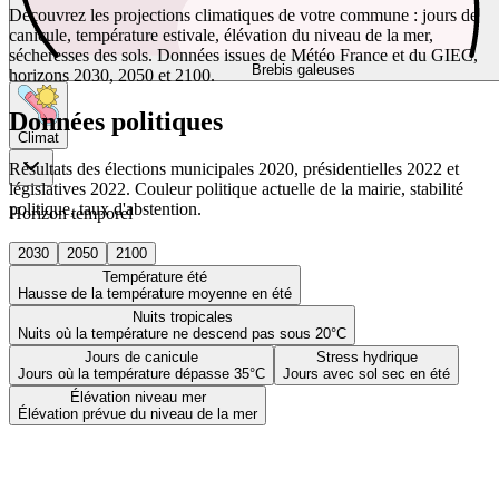
Découvrez les projections climatiques de votre commune : jours de
canicule, température estivale, élévation du niveau de la mer,
sécheresses des sols. Données issues de Météo France et du GIEC,
Brebis galeuses
horizons 2030, 2050 et 2100.
Données politiques
Climat
Résultats des élections municipales 2020, présidentielles 2022 et
législatives 2022. Couleur politique actuelle de la mairie, stabilité
politique, taux d'abstention.
Horizon temporel
2030
2050
2100
Température été
Hausse de la température moyenne en été
Nuits tropicales
Nuits où la température ne descend pas sous 20°C
Jours de canicule
Stress hydrique
Jours où la température dépasse 35°C
Jours avec sol sec en été
Élévation niveau mer
Élévation prévue du niveau de la mer