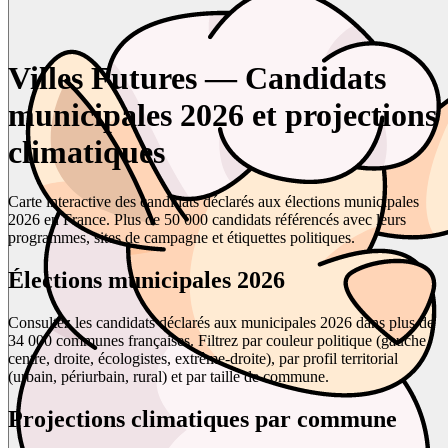
Villes Futures — Candidats
municipales 2026 et projections
climatiques
Carte interactive des candidats déclarés aux élections municipales
2026 en France. Plus de 50 000 candidats référencés avec leurs
programmes, sites de campagne et étiquettes politiques.
Élections municipales 2026
Consultez les candidats déclarés aux municipales 2026 dans plus de
34 000 communes françaises. Filtrez par couleur politique (gauche,
centre, droite, écologistes, extrême-droite), par profil territorial
(urbain, périurbain, rural) et par taille de commune.
Projections climatiques par commune