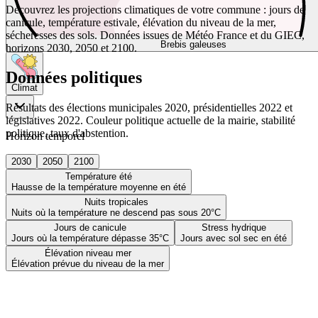
Découvrez les projections climatiques de votre commune : jours de
canicule, température estivale, élévation du niveau de la mer,
sécheresses des sols. Données issues de Météo France et du GIEC,
Brebis galeuses
horizons 2030, 2050 et 2100.
Données politiques
Climat
Résultats des élections municipales 2020, présidentielles 2022 et
législatives 2022. Couleur politique actuelle de la mairie, stabilité
politique, taux d'abstention.
Horizon temporel
2030
2050
2100
Température été
Hausse de la température moyenne en été
Nuits tropicales
Nuits où la température ne descend pas sous 20°C
Jours de canicule
Stress hydrique
Jours où la température dépasse 35°C
Jours avec sol sec en été
Élévation niveau mer
Élévation prévue du niveau de la mer