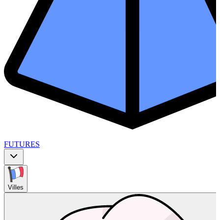
FUTURES
Villes