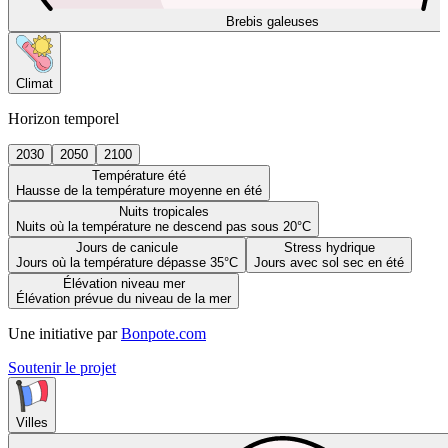
Brebis galeuses
Climat
Horizon temporel
2030
2050
2100
Température été
Hausse de la température moyenne en été
Nuits tropicales
Nuits où la température ne descend pas sous 20°C
Jours de canicule
Stress hydrique
Jours où la température dépasse 35°C
Jours avec sol sec en été
Élévation niveau mer
Élévation prévue du niveau de la mer
Une initiative par
Bonpote.com
Soutenir le projet
Villes