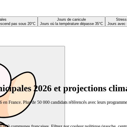
ales
Jours de canicule
Stress
descend pas sous 20°C
Jours où la température dépasse 35°C
Jours avec 
cipales 2026 et projections clim
26 en France. Plus de 50 000 candidats référencés avec leurs programmes,
00 communes françaises. Filtrez par couleur politique (gauche, centre, dr