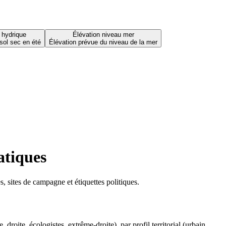
 hydrique
Élévation niveau mer
sol sec en été
Élévation prévue du niveau de la mer
atiques
 sites de campagne et étiquettes politiques.
oite, écologistes, extrême-droite), par profil territorial (urbain,