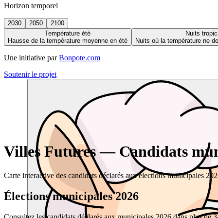
Horizon temporel
2030
2050
2100
Température été
Nuits tropic
Hausse de la température moyenne en été
Nuits où la température ne 
Une initiative par
Bonpote.com
Soutenir le projet
Villes Futures — Candidats muni
Carte interactive des candidats déclarés aux élections municipales 20
Élections municipales 2026
Consultez les candidats déclarés aux municipales 2026 dans plus de 34 0