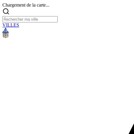
Chargement de la carte...
VILLES