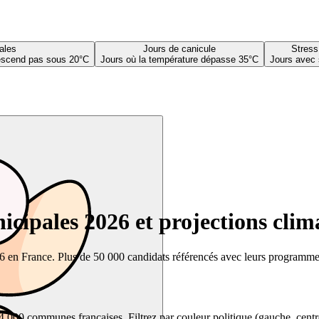
ales
Jours de canicule
Stress
descend pas sous 20°C
Jours où la température dépasse 35°C
Jours avec 
cipales 2026 et projections clim
26 en France. Plus de 50 000 candidats référencés avec leurs programmes,
00 communes françaises. Filtrez par couleur politique (gauche, centre, dr