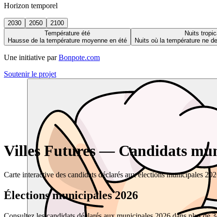
Horizon temporel
2030
2050
2100
Température été
Nuits tropic
Hausse de la température moyenne en été
Nuits où la température ne 
Une initiative par
Bonpote.com
Soutenir le projet
Villes Futures — Candidats muni
Carte interactive des candidats déclarés aux élections municipales 20
Élections municipales 2026
Consultez les candidats déclarés aux municipales 2026 dans plus de 34 0