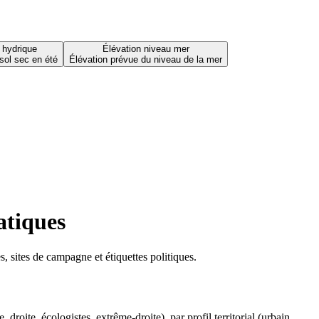
 hydrique
Élévation niveau mer
sol sec en été
Élévation prévue du niveau de la mer
atiques
 sites de campagne et étiquettes politiques.
oite, écologistes, extrême-droite), par profil territorial (urbain,