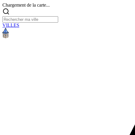
Chargement de la carte...
VILLES