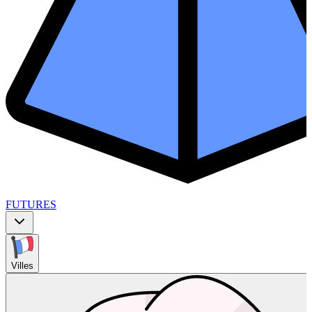
FUTURES
Villes