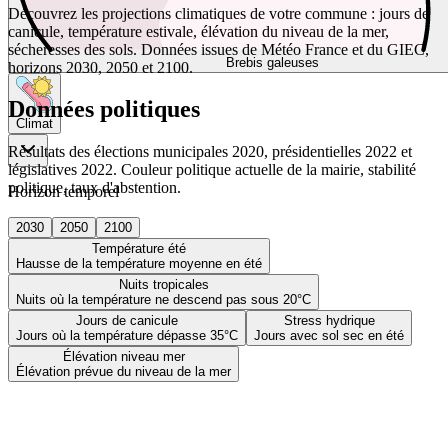
Découvrez les projections climatiques de votre commune : jours de
canicule, température estivale, élévation du niveau de la mer,
sécheresses des sols. Données issues de Météo France et du GIEC,
Brebis galeuses
horizons 2030, 2050 et 2100.
Données politiques
Climat
Résultats des élections municipales 2020, présidentielles 2022 et
législatives 2022. Couleur politique actuelle de la mairie, stabilité
politique, taux d'abstention.
Horizon temporel
2030
2050
2100
Température été
Hausse de la température moyenne en été
Nuits tropicales
Nuits où la température ne descend pas sous 20°C
Jours de canicule
Stress hydrique
Jours où la température dépasse 35°C
Jours avec sol sec en été
Élévation niveau mer
Élévation prévue du niveau de la mer