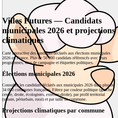
Villes Futures — Candidats
municipales 2026 et projections
climatiques
Carte interactive des candidats déclarés aux élections municipales
2026 en France. Plus de 50 000 candidats référencés avec leurs
programmes, sites de campagne et étiquettes politiques.
Élections municipales 2026
Consultez les candidats déclarés aux municipales 2026 dans plus de
34 000 communes françaises. Filtrez par couleur politique (gauche,
centre, droite, écologistes, extrême-droite), par profil territorial
(urbain, périurbain, rural) et par taille de commune.
Projections climatiques par commune