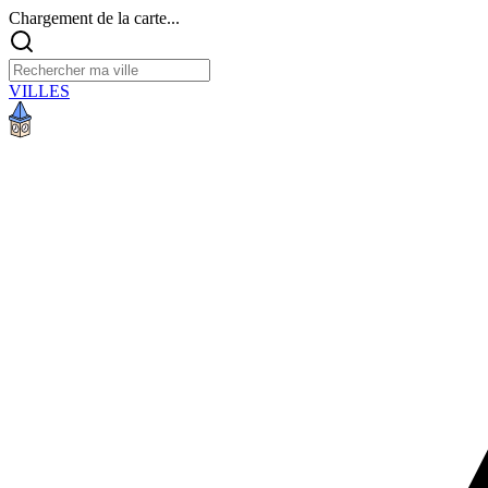
Chargement de la carte...
VILLES