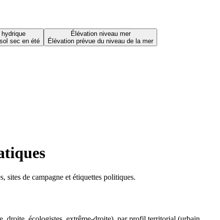
 hydrique
Élévation niveau mer
sol sec en été
Élévation prévue du niveau de la mer
atiques
 sites de campagne et étiquettes politiques.
oite, écologistes, extrême-droite), par profil territorial (urbain,