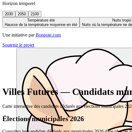
Horizon temporel
2030
2050
2100
Température été
Nuits tropic
Hausse de la température moyenne en été
Nuits où la température ne 
Une initiative par
Bonpote.com
Soutenir le projet
Villes Futures — Candidats muni
Carte interactive des candidats déclarés aux élections municipales 20
Élections municipales 2026
Consultez les candidats déclarés aux municipales 2026 dans plus de 34 0