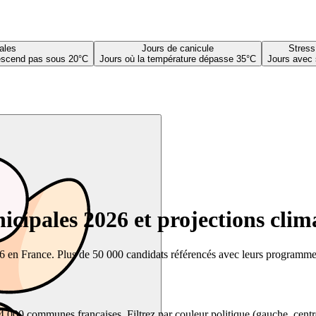
ales
Jours de canicule
Stress
descend pas sous 20°C
Jours où la température dépasse 35°C
Jours avec 
cipales 2026 et projections clim
26 en France. Plus de 50 000 candidats référencés avec leurs programmes,
00 communes françaises. Filtrez par couleur politique (gauche, centre, dr