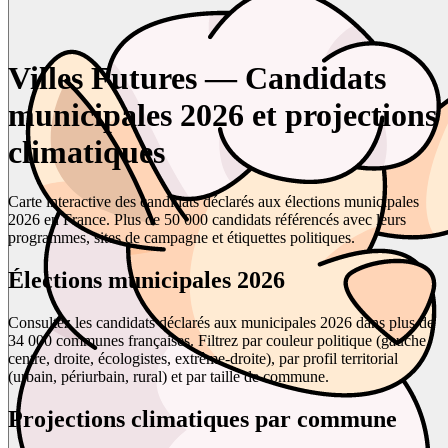
Villes Futures — Candidats
municipales 2026 et projections
climatiques
Carte interactive des candidats déclarés aux élections municipales
2026 en France. Plus de 50 000 candidats référencés avec leurs
programmes, sites de campagne et étiquettes politiques.
Élections municipales 2026
Consultez les candidats déclarés aux municipales 2026 dans plus de
34 000 communes françaises. Filtrez par couleur politique (gauche,
centre, droite, écologistes, extrême-droite), par profil territorial
(urbain, périurbain, rural) et par taille de commune.
Projections climatiques par commune