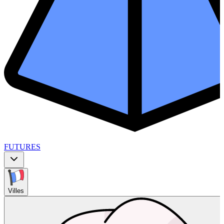
FUTURES
Villes