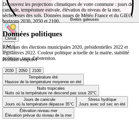
Découvrez les projections climatiques de votre commune : jours de
canicule, température estivale, élévation du niveau de la mer,
sécheresses des sols. Données issues de Météo France et du GIEC,
Brebis galeuses
horizons 2030, 2050 et 2100.
Données politiques
Climat
Résultats des élections municipales 2020, présidentielles 2022 et
législatives 2022. Couleur politique actuelle de la mairie, stabilité
politique, taux d'abstention.
Horizon temporel
2030
2050
2100
Température été
Hausse de la température moyenne en été
Nuits tropicales
Nuits où la température ne descend pas sous 20°C
Jours de canicule
Stress hydrique
Jours où la température dépasse 35°C
Jours avec sol sec en été
Élévation niveau mer
Élévation prévue du niveau de la mer