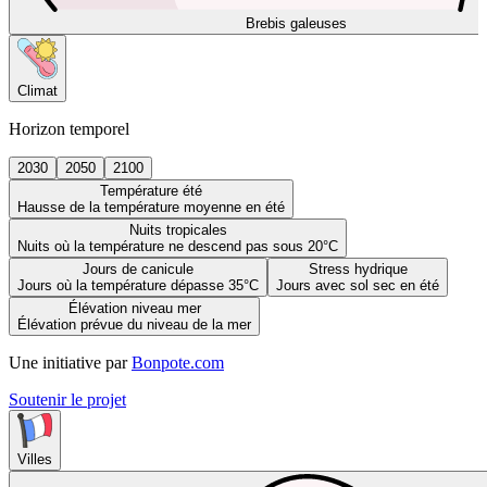
Brebis galeuses
Climat
Horizon temporel
2030
2050
2100
Température été
Hausse de la température moyenne en été
Nuits tropicales
Nuits où la température ne descend pas sous 20°C
Jours de canicule
Stress hydrique
Jours où la température dépasse 35°C
Jours avec sol sec en été
Élévation niveau mer
Élévation prévue du niveau de la mer
Une initiative par
Bonpote.com
Soutenir le projet
Villes