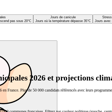
ales
Jours de canicule
Stress
descend pas sous 20°C
Jours où la température dépasse 35°C
Jours avec 
cipales 2026 et projections clim
26 en France. Plus de 50 000 candidats référencés avec leurs programmes,
00 communes françaises. Filtrez par couleur politique (gauche, centre, dr