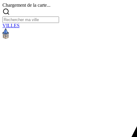
Chargement de la carte...
VILLES