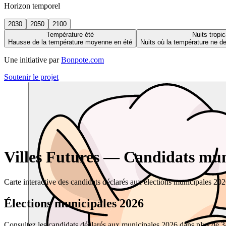
Horizon temporel
2030
2050
2100
Température été
Nuits tropic
Hausse de la température moyenne en été
Nuits où la température ne 
Une initiative par
Bonpote.com
Soutenir le projet
Villes Futures — Candidats muni
Carte interactive des candidats déclarés aux élections municipales 20
Élections municipales 2026
Consultez les candidats déclarés aux municipales 2026 dans plus de 34 0