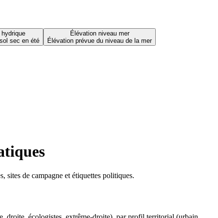
 hydrique
Élévation niveau mer
sol sec en été
Élévation prévue du niveau de la mer
atiques
 sites de campagne et étiquettes politiques.
oite, écologistes, extrême-droite), par profil territorial (urbain,