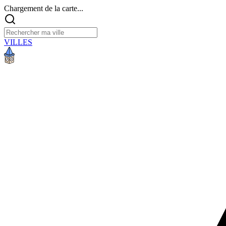
Chargement de la carte...
VILLES