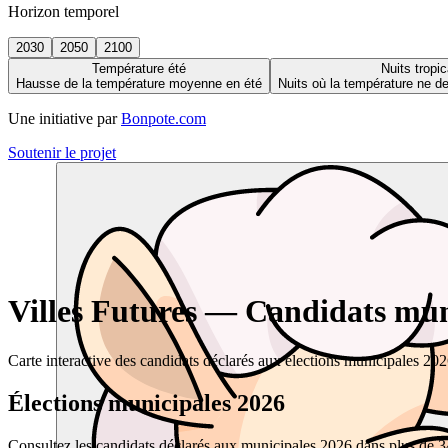
Horizon temporel
2030
2050
2100
Température été
Nuits tropic
Hausse de la température moyenne en été
Nuits où la température ne 
Une initiative par
Bonpote.com
Soutenir le projet
Villes Futures — Candidats muni
Carte interactive des candidats déclarés aux élections municipales 20
Élections municipales 2026
Consultez les candidats déclarés aux municipales 2026 dans plus de 34 0