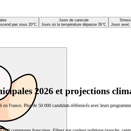
ales
Jours de canicule
Stress
descend pas sous 20°C
Jours où la température dépasse 35°C
Jours avec 
cipales 2026 et projections clim
26 en France. Plus de 50 000 candidats référencés avec leurs programmes,
00 communes françaises. Filtrez par couleur politique (gauche, centre, dr