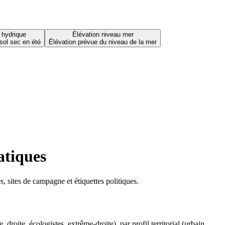
 hydrique
Élévation niveau mer
sol sec en été
Élévation prévue du niveau de la mer
atiques
 sites de campagne et étiquettes politiques.
oite, écologistes, extrême-droite), par profil territorial (urbain,