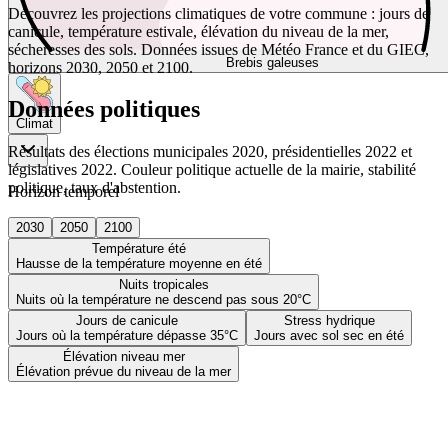
Découvrez les projections climatiques de votre commune : jours de
canicule, température estivale, élévation du niveau de la mer,
sécheresses des sols. Données issues de Météo France et du GIEC,
Brebis galeuses
horizons 2030, 2050 et 2100.
Données politiques
Climat
Résultats des élections municipales 2020, présidentielles 2022 et
législatives 2022. Couleur politique actuelle de la mairie, stabilité
politique, taux d'abstention.
Horizon temporel
2030
2050
2100
Température été
Hausse de la température moyenne en été
Nuits tropicales
Nuits où la température ne descend pas sous 20°C
Jours de canicule
Stress hydrique
Jours où la température dépasse 35°C
Jours avec sol sec en été
Élévation niveau mer
Élévation prévue du niveau de la mer