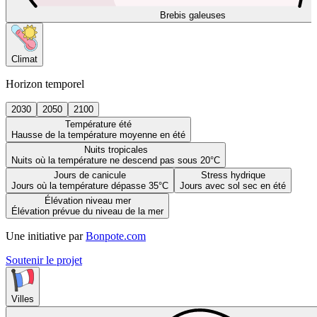
Brebis galeuses
Climat
Horizon temporel
2030
2050
2100
Température été
Hausse de la température moyenne en été
Nuits tropicales
Nuits où la température ne descend pas sous 20°C
Jours de canicule
Stress hydrique
Jours où la température dépasse 35°C
Jours avec sol sec en été
Élévation niveau mer
Élévation prévue du niveau de la mer
Une initiative par
Bonpote.com
Soutenir le projet
Villes