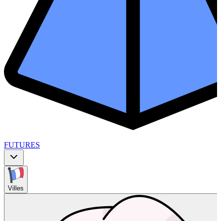
FUTURES
Villes