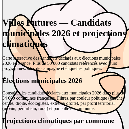
Villes Futures — Candidats
municipales 2026 et projections
climatiques
Carte interactive des candidats déclarés aux élections municipales
2026 en France. Plus de 50 000 candidats référencés avec leurs
programmes, sites de campagne et étiquettes politiques.
Élections municipales 2026
Consultez les candidats déclarés aux municipales 2026 dans plus de
34 000 communes françaises. Filtrez par couleur politique (gauche,
centre, droite, écologistes, extrême-droite), par profil territorial
(urbain, périurbain, rural) et par taille de commune.
Projections climatiques par commune