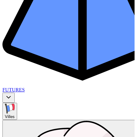
FUTURES
Villes