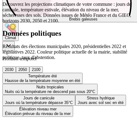
Découvrez les projections climatiques de votre commune : jours de
canicule, température estivale, élévation du niveau de la mer,
sécheresses des sols. Données issues de Météo France et du GIEC,
Brebis galeuses
horizons 2030, 2050 et 2100.
Données politiques
Climat
Résultats des élections municipales 2020, présidentielles 2022 et
législatives 2022. Couleur politique actuelle de la mairie, stabilité
politique, taux d'abstention.
Horizon temporel
2030
2050
2100
Température été
Hausse de la température moyenne en été
Nuits tropicales
Nuits où la température ne descend pas sous 20°C
Jours de canicule
Stress hydrique
Jours où la température dépasse 35°C
Jours avec sol sec en été
Élévation niveau mer
Élévation prévue du niveau de la mer