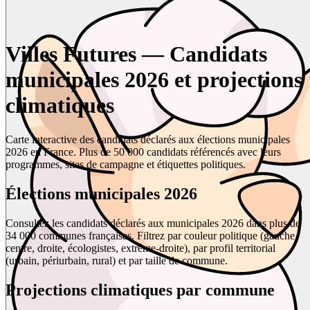
Villes Futures — Candidats
municipales 2026 et projections
climatiques
Carte interactive des candidats déclarés aux élections municipales
2026 en France. Plus de 50 000 candidats référencés avec leurs
programmes, sites de campagne et étiquettes politiques.
Élections municipales 2026
Consultez les candidats déclarés aux municipales 2026 dans plus de
34 000 communes françaises. Filtrez par couleur politique (gauche,
centre, droite, écologistes, extrême-droite), par profil territorial
(urbain, périurbain, rural) et par taille de commune.
Projections climatiques par commune