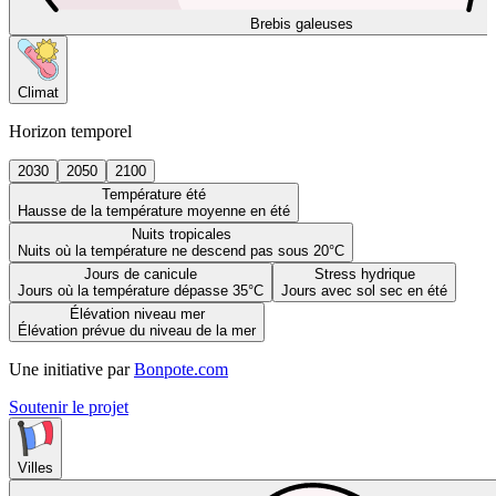
Brebis galeuses
Climat
Horizon temporel
2030
2050
2100
Température été
Hausse de la température moyenne en été
Nuits tropicales
Nuits où la température ne descend pas sous 20°C
Jours de canicule
Stress hydrique
Jours où la température dépasse 35°C
Jours avec sol sec en été
Élévation niveau mer
Élévation prévue du niveau de la mer
Une initiative par
Bonpote.com
Soutenir le projet
Villes