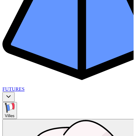
FUTURES
Villes