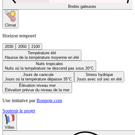
Brebis galeuses
Climat
Horizon temporel
2030
2050
2100
Température été
Hausse de la température moyenne en été
Nuits tropicales
Nuits où la température ne descend pas sous 20°C
Jours de canicule
Stress hydrique
Jours où la température dépasse 35°C
Jours avec sol sec en été
Élévation niveau mer
Élévation prévue du niveau de la mer
Une initiative par
Bonpote.com
Soutenir le projet
Villes