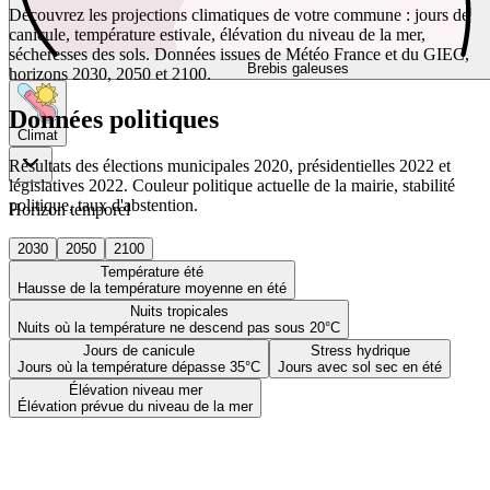
Découvrez les projections climatiques de votre commune : jours de
canicule, température estivale, élévation du niveau de la mer,
sécheresses des sols. Données issues de Météo France et du GIEC,
Brebis galeuses
horizons 2030, 2050 et 2100.
Données politiques
Climat
Résultats des élections municipales 2020, présidentielles 2022 et
législatives 2022. Couleur politique actuelle de la mairie, stabilité
politique, taux d'abstention.
Horizon temporel
2030
2050
2100
Température été
Hausse de la température moyenne en été
Nuits tropicales
Nuits où la température ne descend pas sous 20°C
Jours de canicule
Stress hydrique
Jours où la température dépasse 35°C
Jours avec sol sec en été
Élévation niveau mer
Élévation prévue du niveau de la mer