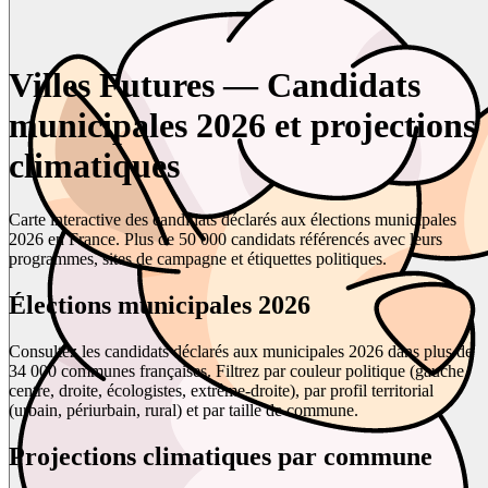
Villes Futures — Candidats
municipales 2026 et projections
climatiques
Carte interactive des candidats déclarés aux élections municipales
2026 en France. Plus de 50 000 candidats référencés avec leurs
programmes, sites de campagne et étiquettes politiques.
Élections municipales 2026
Consultez les candidats déclarés aux municipales 2026 dans plus de
34 000 communes françaises. Filtrez par couleur politique (gauche,
centre, droite, écologistes, extrême-droite), par profil territorial
(urbain, périurbain, rural) et par taille de commune.
Projections climatiques par commune