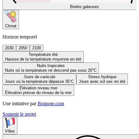
Brebis galeuses
Climat
Horizon temporel
2030
2050
2100
Température été
Hausse de la température moyenne en été
Nuits tropicales
Nuits où la température ne descend pas sous 20°C
Jours de canicule
Stress hydrique
Jours où la température dépasse 35°C
Jours avec sol sec en été
Élévation niveau mer
Élévation prévue du niveau de la mer
Une initiative par
Bonpote.com
Soutenir le projet
Villes