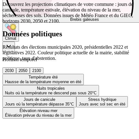
Découvrez les projections climatiques de votre commune : jours de
canicule, température estivale, élévation du niveau de la mer,
sécheresses des sols. Données issues de Météo France et du GIEC,
Brebis galeuses
horizons 2030, 2050 et 2100.
Données politiques
Climat
Résultats des élections municipales 2020, présidentielles 2022 et
législatives 2022. Couleur politique actuelle de la mairie, stabilité
politique, taux d'abstention.
Horizon temporel
2030
2050
2100
Température été
Hausse de la température moyenne en été
Nuits tropicales
Nuits où la température ne descend pas sous 20°C
Jours de canicule
Stress hydrique
Jours où la température dépasse 35°C
Jours avec sol sec en été
Élévation niveau mer
Élévation prévue du niveau de la mer