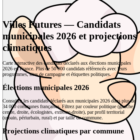
Villes Futures — Candidats
municipales 2026 et projections
climatiques
Carte interactive des candidats déclarés aux élections municipales
2026 en France. Plus de 50 000 candidats référencés avec leurs
programmes, sites de campagne et étiquettes politiques.
Élections municipales 2026
Consultez les candidats déclarés aux municipales 2026 dans plus de
34 000 communes françaises. Filtrez par couleur politique (gauche,
centre, droite, écologistes, extrême-droite), par profil territorial
(urbain, périurbain, rural) et par taille de commune.
Projections climatiques par commune