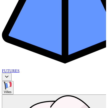
FUTURES
Villes