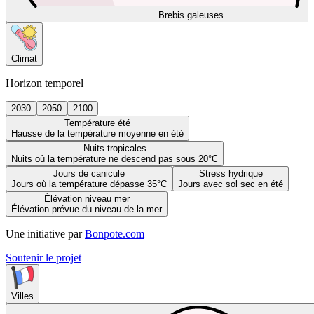
Brebis galeuses
Climat
Horizon temporel
2030
2050
2100
Température été
Hausse de la température moyenne en été
Nuits tropicales
Nuits où la température ne descend pas sous 20°C
Jours de canicule
Stress hydrique
Jours où la température dépasse 35°C
Jours avec sol sec en été
Élévation niveau mer
Élévation prévue du niveau de la mer
Une initiative par
Bonpote.com
Soutenir le projet
Villes