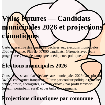
Villes Futures — Candidats
municipales 2026 et projections
climatiques
Carte interactive des candidats déclarés aux élections municipales
2026 en France. Plus de 50 000 candidats référencés avec leurs
programmes, sites de campagne et étiquettes politiques.
Élections municipales 2026
Consultez les candidats déclarés aux municipales 2026 dans plus de
34 000 communes françaises. Filtrez par couleur politique (gauche,
centre, droite, écologistes, extrême-droite), par profil territorial
(urbain, périurbain, rural) et par taille de commune.
Projections climatiques par commune