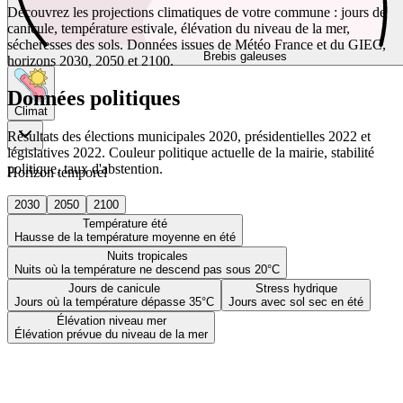
Découvrez les projections climatiques de votre commune : jours de
canicule, température estivale, élévation du niveau de la mer,
sécheresses des sols. Données issues de Météo France et du GIEC,
Brebis galeuses
horizons 2030, 2050 et 2100.
Données politiques
Climat
Résultats des élections municipales 2020, présidentielles 2022 et
législatives 2022. Couleur politique actuelle de la mairie, stabilité
politique, taux d'abstention.
Horizon temporel
2030
2050
2100
Température été
Hausse de la température moyenne en été
Nuits tropicales
Nuits où la température ne descend pas sous 20°C
Jours de canicule
Stress hydrique
Jours où la température dépasse 35°C
Jours avec sol sec en été
Élévation niveau mer
Élévation prévue du niveau de la mer