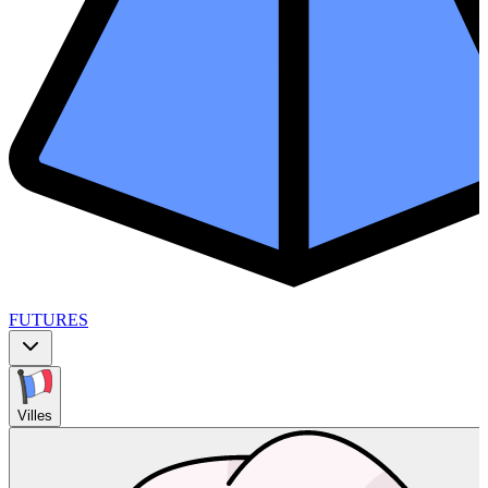
FUTURES
Villes