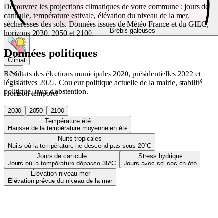
Découvrez les projections climatiques de votre commune : jours de
canicule, température estivale, élévation du niveau de la mer,
sécheresses des sols. Données issues de Météo France et du GIEC,
Brebis galeuses
horizons 2030, 2050 et 2100.
Données politiques
Climat
Résultats des élections municipales 2020, présidentielles 2022 et
législatives 2022. Couleur politique actuelle de la mairie, stabilité
politique, taux d'abstention.
Horizon temporel
2030
2050
2100
Température été
Hausse de la température moyenne en été
Nuits tropicales
Nuits où la température ne descend pas sous 20°C
Jours de canicule
Stress hydrique
Jours où la température dépasse 35°C
Jours avec sol sec en été
Élévation niveau mer
Élévation prévue du niveau de la mer