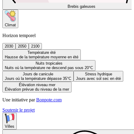
Brebis galeuses
Climat
Horizon temporel
2030
2050
2100
Température été
Hausse de la température moyenne en été
Nuits tropicales
Nuits où la température ne descend pas sous 20°C
Jours de canicule
Stress hydrique
Jours où la température dépasse 35°C
Jours avec sol sec en été
Élévation niveau mer
Élévation prévue du niveau de la mer
Une initiative par
Bonpote.com
Soutenir le projet
Villes