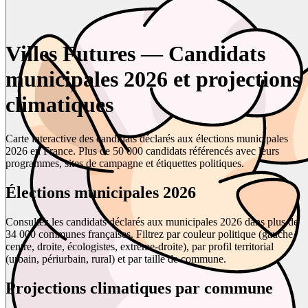
Villes Futures — Candidats
municipales 2026 et projections
climatiques
Carte interactive des candidats déclarés aux élections municipales
2026 en France. Plus de 50 000 candidats référencés avec leurs
programmes, sites de campagne et étiquettes politiques.
Élections municipales 2026
Consultez les candidats déclarés aux municipales 2026 dans plus de
34 000 communes françaises. Filtrez par couleur politique (gauche,
centre, droite, écologistes, extrême-droite), par profil territorial
(urbain, périurbain, rural) et par taille de commune.
Projections climatiques par commune