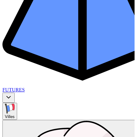
FUTURES
Villes