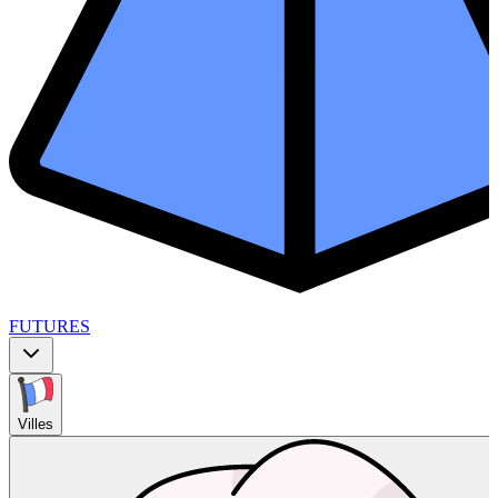
FUTURES
Villes