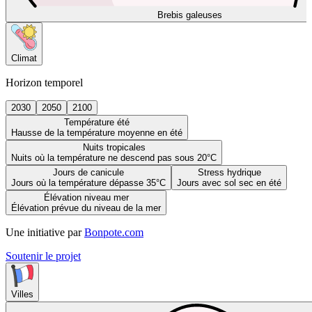
Brebis galeuses
Climat
Horizon temporel
2030
2050
2100
Température été
Hausse de la température moyenne en été
Nuits tropicales
Nuits où la température ne descend pas sous 20°C
Jours de canicule
Stress hydrique
Jours où la température dépasse 35°C
Jours avec sol sec en été
Élévation niveau mer
Élévation prévue du niveau de la mer
Une initiative par
Bonpote.com
Soutenir le projet
Villes