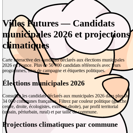
Villes Futures — Candidats
municipales 2026 et projections
climatiques
Carte interactive des candidats déclarés aux élections municipales
2026 en France. Plus de 50 000 candidats référencés avec leurs
programmes, sites de campagne et étiquettes politiques.
Élections municipales 2026
Consultez les candidats déclarés aux municipales 2026 dans plus de
34 000 communes françaises. Filtrez par couleur politique (gauche,
centre, droite, écologistes, extrême-droite), par profil territorial
(urbain, périurbain, rural) et par taille de commune.
Projections climatiques par commune