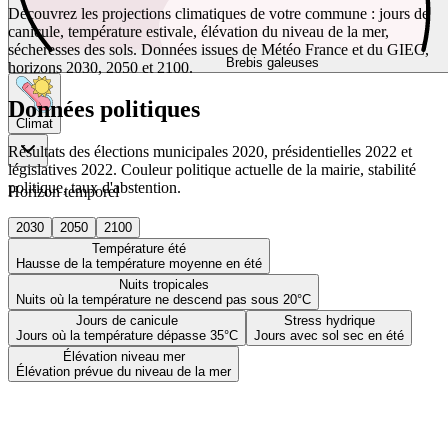
Découvrez les projections climatiques de votre commune : jours de
canicule, température estivale, élévation du niveau de la mer,
sécheresses des sols. Données issues de Météo France et du GIEC,
Brebis galeuses
horizons 2030, 2050 et 2100.
Données politiques
Climat
Résultats des élections municipales 2020, présidentielles 2022 et
législatives 2022. Couleur politique actuelle de la mairie, stabilité
politique, taux d'abstention.
Horizon temporel
2030
2050
2100
Température été
Hausse de la température moyenne en été
Nuits tropicales
Nuits où la température ne descend pas sous 20°C
Jours de canicule
Stress hydrique
Jours où la température dépasse 35°C
Jours avec sol sec en été
Élévation niveau mer
Élévation prévue du niveau de la mer