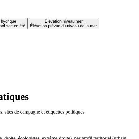
 hydrique
Élévation niveau mer
sol sec en été
Élévation prévue du niveau de la mer
atiques
 sites de campagne et étiquettes politiques.
oite, écologistes, extrême-droite), par profil territorial (urbain,