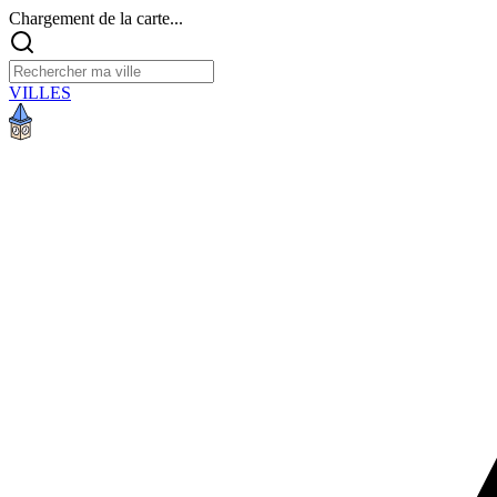
Chargement de la carte...
VILLES