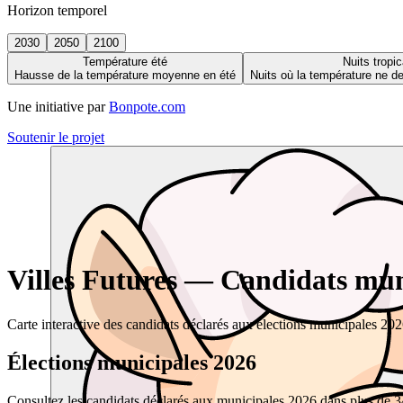
Horizon temporel
2030
2050
2100
Température été
Nuits tropic
Hausse de la température moyenne en été
Nuits où la température ne 
Une initiative par
Bonpote.com
Soutenir le projet
Villes Futures — Candidats muni
Carte interactive des candidats déclarés aux élections municipales 20
Élections municipales 2026
Consultez les candidats déclarés aux municipales 2026 dans plus de 34 0