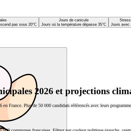
ales
Jours de canicule
Stress
descend pas sous 20°C
Jours où la température dépasse 35°C
Jours avec 
cipales 2026 et projections clim
26 en France. Plus de 50 000 candidats référencés avec leurs programmes,
00 communes françaises. Filtrez par couleur politique (gauche, centre, dr