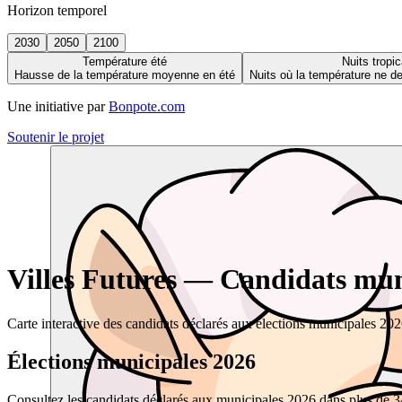
Horizon temporel
2030
2050
2100
Température été
Nuits tropic
Hausse de la température moyenne en été
Nuits où la température ne 
Une initiative par
Bonpote.com
Soutenir le projet
Villes Futures — Candidats muni
Carte interactive des candidats déclarés aux élections municipales 20
Élections municipales 2026
Consultez les candidats déclarés aux municipales 2026 dans plus de 34 0