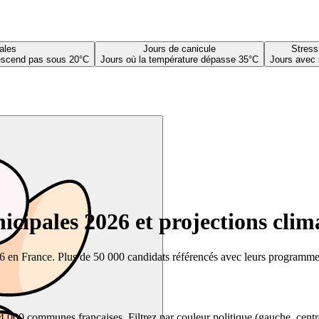
ales
Jours de canicule
Stress
descend pas sous 20°C
Jours où la température dépasse 35°C
Jours avec 
cipales 2026 et projections clim
26 en France. Plus de 50 000 candidats référencés avec leurs programmes,
00 communes françaises. Filtrez par couleur politique (gauche, centre, dr