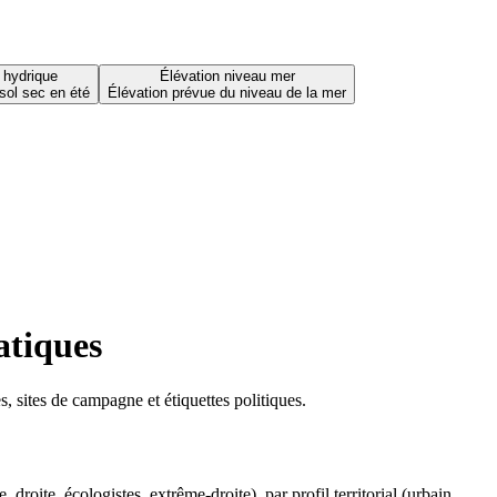
 hydrique
Élévation niveau mer
sol sec en été
Élévation prévue du niveau de la mer
atiques
 sites de campagne et étiquettes politiques.
oite, écologistes, extrême-droite), par profil territorial (urbain,