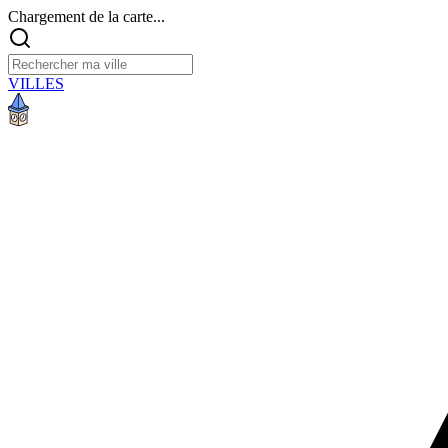
Chargement de la carte...
VILLES