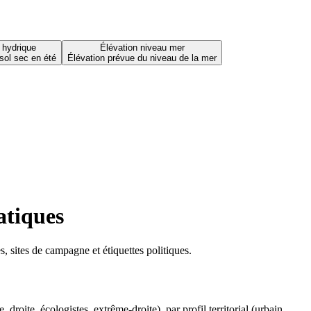
 hydrique
Élévation niveau mer
sol sec en été
Élévation prévue du niveau de la mer
atiques
 sites de campagne et étiquettes politiques.
oite, écologistes, extrême-droite), par profil territorial (urbain,