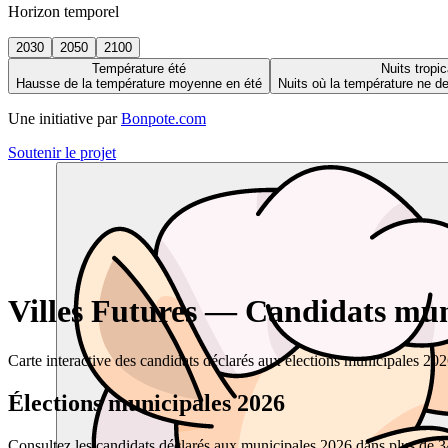
Horizon temporel
2030
2050
2100
Température été
Nuits tropic
Hausse de la température moyenne en été
Nuits où la température ne 
Une initiative par
Bonpote.com
Soutenir le projet
Villes Futures — Candidats muni
Carte interactive des candidats déclarés aux élections municipales 20
Élections municipales 2026
Consultez les candidats déclarés aux municipales 2026 dans plus de 34 0