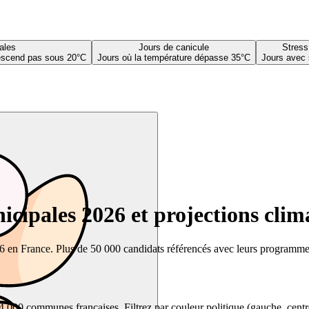
ales
Jours de canicule
Stress
descend pas sous 20°C
Jours où la température dépasse 35°C
Jours avec 
cipales 2026 et projections clim
26 en France. Plus de 50 000 candidats référencés avec leurs programmes,
00 communes françaises. Filtrez par couleur politique (gauche, centre, dr