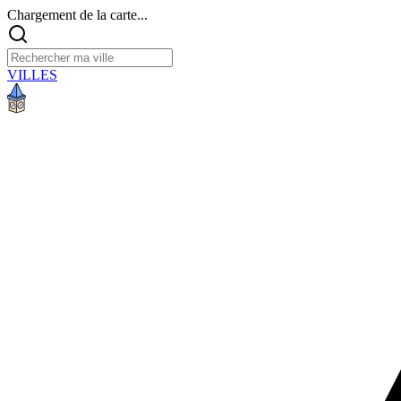
Chargement de la carte...
VILLES