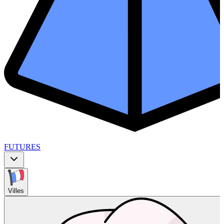
FUTURES
Villes