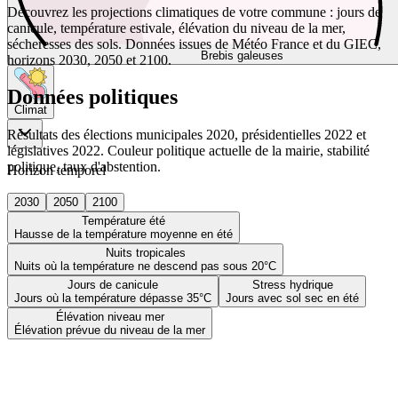
Découvrez les projections climatiques de votre commune : jours de
canicule, température estivale, élévation du niveau de la mer,
sécheresses des sols. Données issues de Météo France et du GIEC,
Brebis galeuses
horizons 2030, 2050 et 2100.
Données politiques
Climat
Résultats des élections municipales 2020, présidentielles 2022 et
législatives 2022. Couleur politique actuelle de la mairie, stabilité
politique, taux d'abstention.
Horizon temporel
2030
2050
2100
Température été
Hausse de la température moyenne en été
Nuits tropicales
Nuits où la température ne descend pas sous 20°C
Jours de canicule
Stress hydrique
Jours où la température dépasse 35°C
Jours avec sol sec en été
Élévation niveau mer
Élévation prévue du niveau de la mer