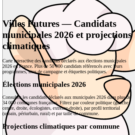
Villes Futures — Candidats
municipales 2026 et projections
climatiques
Carte interactive des candidats déclarés aux élections municipales
2026 en France. Plus de 50 000 candidats référencés avec leurs
programmes, sites de campagne et étiquettes politiques.
Élections municipales 2026
Consultez les candidats déclarés aux municipales 2026 dans plus de
34 000 communes françaises. Filtrez par couleur politique (gauche,
centre, droite, écologistes, extrême-droite), par profil territorial
(urbain, périurbain, rural) et par taille de commune.
Projections climatiques par commune