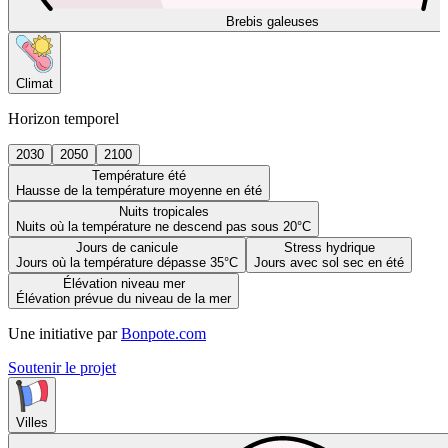
Brebis galeuses
Climat
Horizon temporel
2030
2050
2100
Température été
Hausse de la température moyenne en été
Nuits tropicales
Nuits où la température ne descend pas sous 20°C
Jours de canicule
Stress hydrique
Jours où la température dépasse 35°C
Jours avec sol sec en été
Élévation niveau mer
Élévation prévue du niveau de la mer
Une initiative par
Bonpote.com
Soutenir le projet
Villes