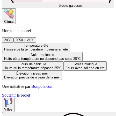
Brebis galeuses
Climat
Horizon temporel
2030
2050
2100
Température été
Hausse de la température moyenne en été
Nuits tropicales
Nuits où la température ne descend pas sous 20°C
Jours de canicule
Stress hydrique
Jours où la température dépasse 35°C
Jours avec sol sec en été
Élévation niveau mer
Élévation prévue du niveau de la mer
Une initiative par
Bonpote.com
Soutenir le projet
Villes