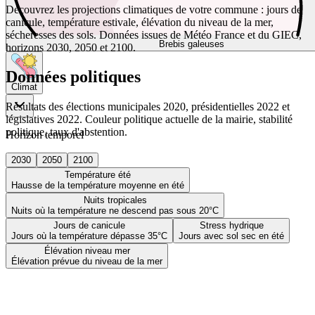
Découvrez les projections climatiques de votre commune : jours de
canicule, température estivale, élévation du niveau de la mer,
sécheresses des sols. Données issues de Météo France et du GIEC,
Brebis galeuses
horizons 2030, 2050 et 2100.
Données politiques
Climat
Résultats des élections municipales 2020, présidentielles 2022 et
législatives 2022. Couleur politique actuelle de la mairie, stabilité
politique, taux d'abstention.
Horizon temporel
2030
2050
2100
Température été
Hausse de la température moyenne en été
Nuits tropicales
Nuits où la température ne descend pas sous 20°C
Jours de canicule
Stress hydrique
Jours où la température dépasse 35°C
Jours avec sol sec en été
Élévation niveau mer
Élévation prévue du niveau de la mer