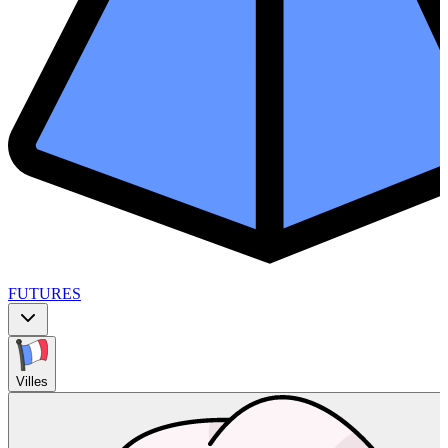
FUTURES
Villes