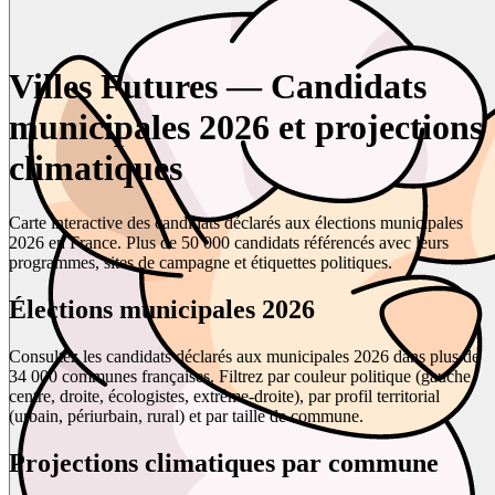
Villes Futures — Candidats
municipales 2026 et projections
climatiques
Carte interactive des candidats déclarés aux élections municipales
2026 en France. Plus de 50 000 candidats référencés avec leurs
programmes, sites de campagne et étiquettes politiques.
Élections municipales 2026
Consultez les candidats déclarés aux municipales 2026 dans plus de
34 000 communes françaises. Filtrez par couleur politique (gauche,
centre, droite, écologistes, extrême-droite), par profil territorial
(urbain, périurbain, rural) et par taille de commune.
Projections climatiques par commune