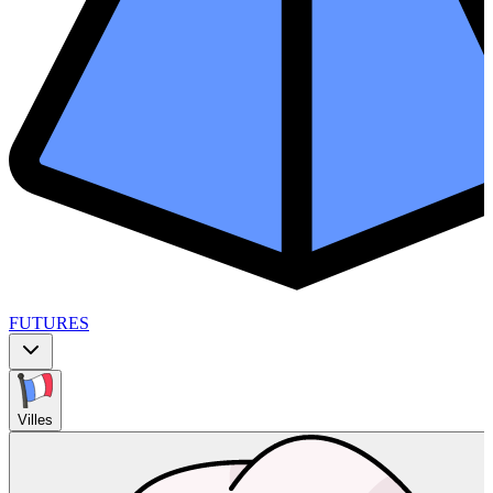
FUTURES
Villes