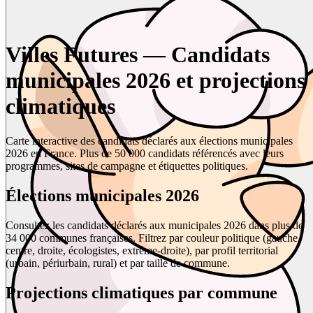
Villes Futures — Candidats
municipales 2026 et projections
climatiques
Carte interactive des candidats déclarés aux élections municipales
2026 en France. Plus de 50 000 candidats référencés avec leurs
programmes, sites de campagne et étiquettes politiques.
Élections municipales 2026
Consultez les candidats déclarés aux municipales 2026 dans plus de
34 000 communes françaises. Filtrez par couleur politique (gauche,
centre, droite, écologistes, extrême-droite), par profil territorial
(urbain, périurbain, rural) et par taille de commune.
Projections climatiques par commune