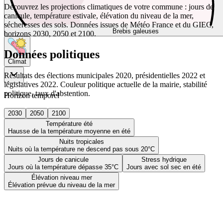
Découvrez les projections climatiques de votre commune : jours de
canicule, température estivale, élévation du niveau de la mer,
sécheresses des sols. Données issues de Météo France et du GIEC,
Brebis galeuses
horizons 2030, 2050 et 2100.
Données politiques
Climat
Résultats des élections municipales 2020, présidentielles 2022 et
législatives 2022. Couleur politique actuelle de la mairie, stabilité
politique, taux d'abstention.
Horizon temporel
2030
2050
2100
Température été
Hausse de la température moyenne en été
Nuits tropicales
Nuits où la température ne descend pas sous 20°C
Jours de canicule
Stress hydrique
Jours où la température dépasse 35°C
Jours avec sol sec en été
Élévation niveau mer
Élévation prévue du niveau de la mer