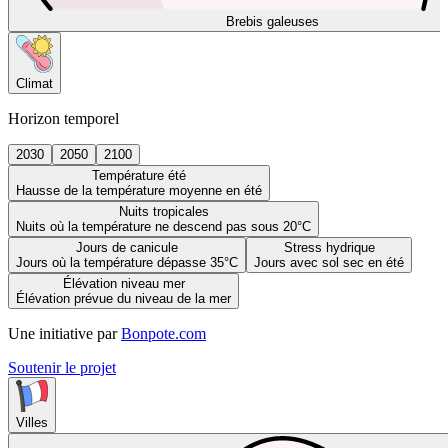
Brebis galeuses
Climat
Horizon temporel
2030
2050
2100
Température été
Hausse de la température moyenne en été
Nuits tropicales
Nuits où la température ne descend pas sous 20°C
Jours de canicule
Stress hydrique
Jours où la température dépasse 35°C
Jours avec sol sec en été
Élévation niveau mer
Élévation prévue du niveau de la mer
Une initiative par
Bonpote.com
Soutenir le projet
Villes