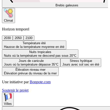
Brebis galeuses
Climat
Horizon temporel
2030
2050
2100
Température été
Hausse de la température moyenne en été
Nuits tropicales
Nuits où la température ne descend pas sous 20°C
Jours de canicule
Stress hydrique
Jours où la température dépasse 35°C
Jours avec sol sec en été
Élévation niveau mer
Élévation prévue du niveau de la mer
Une initiative par
Bonpote.com
Soutenir le projet
Villes