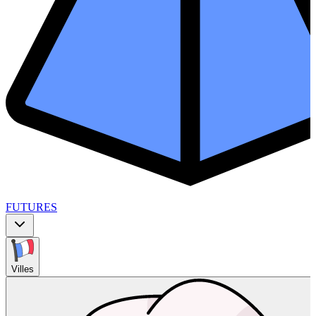
FUTURES
Villes