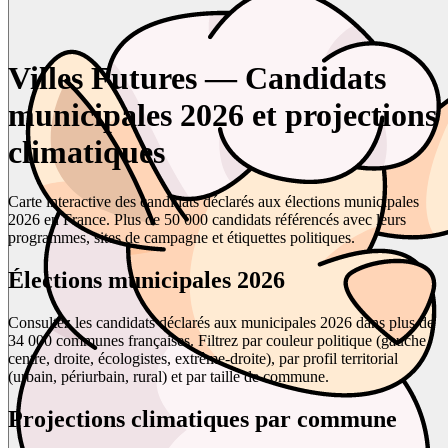
Villes Futures — Candidats
municipales 2026 et projections
climatiques
Carte interactive des candidats déclarés aux élections municipales
2026 en France. Plus de 50 000 candidats référencés avec leurs
programmes, sites de campagne et étiquettes politiques.
Élections municipales 2026
Consultez les candidats déclarés aux municipales 2026 dans plus de
34 000 communes françaises. Filtrez par couleur politique (gauche,
centre, droite, écologistes, extrême-droite), par profil territorial
(urbain, périurbain, rural) et par taille de commune.
Projections climatiques par commune