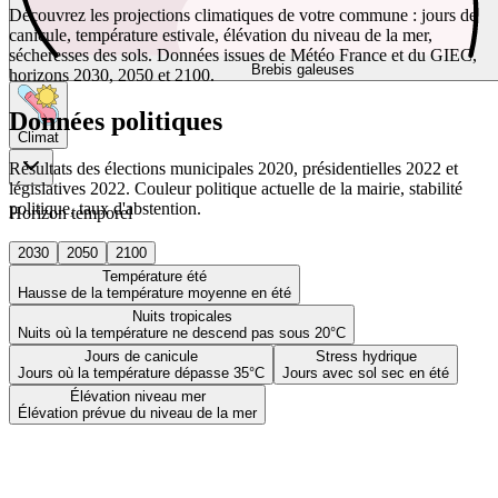
Découvrez les projections climatiques de votre commune : jours de
canicule, température estivale, élévation du niveau de la mer,
sécheresses des sols. Données issues de Météo France et du GIEC,
Brebis galeuses
horizons 2030, 2050 et 2100.
Données politiques
Climat
Résultats des élections municipales 2020, présidentielles 2022 et
législatives 2022. Couleur politique actuelle de la mairie, stabilité
politique, taux d'abstention.
Horizon temporel
2030
2050
2100
Température été
Hausse de la température moyenne en été
Nuits tropicales
Nuits où la température ne descend pas sous 20°C
Jours de canicule
Stress hydrique
Jours où la température dépasse 35°C
Jours avec sol sec en été
Élévation niveau mer
Élévation prévue du niveau de la mer