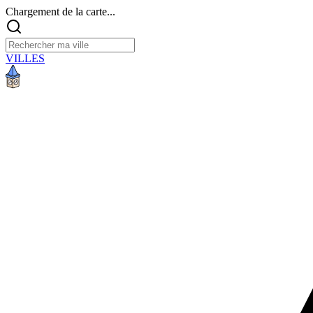
Chargement de la carte...
VILLES