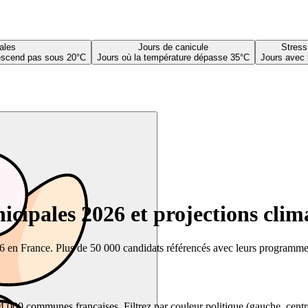
ales
Jours de canicule
Stress
descend pas sous 20°C
Jours où la température dépasse 35°C
Jours avec 
cipales 2026 et projections clim
26 en France. Plus de 50 000 candidats référencés avec leurs programmes,
00 communes françaises. Filtrez par couleur politique (gauche, centre, dr