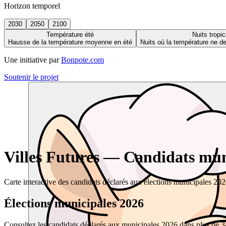
Horizon temporel
2030
2050
2100
Température été
Nuits tropic
Hausse de la température moyenne en été
Nuits où la température ne 
Une initiative par
Bonpote.com
Soutenir le projet
Villes Futures — Candidats muni
Carte interactive des candidats déclarés aux élections municipales 20
Élections municipales 2026
Consultez les candidats déclarés aux municipales 2026 dans plus de 34 0