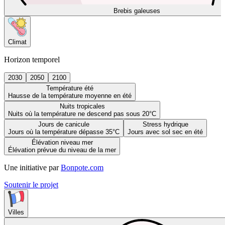
Brebis galeuses
Climat
Horizon temporel
2030
2050
2100
Température été
Hausse de la température moyenne en été
Nuits tropicales
Nuits où la température ne descend pas sous 20°C
Jours de canicule
Stress hydrique
Jours où la température dépasse 35°C
Jours avec sol sec en été
Élévation niveau mer
Élévation prévue du niveau de la mer
Une initiative par
Bonpote.com
Soutenir le projet
Villes