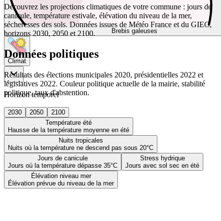
Découvrez les projections climatiques de votre commune : jours de
canicule, température estivale, élévation du niveau de la mer,
sécheresses des sols. Données issues de Météo France et du GIEC,
Brebis galeuses
horizons 2030, 2050 et 2100.
Données politiques
Climat
Résultats des élections municipales 2020, présidentielles 2022 et
législatives 2022. Couleur politique actuelle de la mairie, stabilité
politique, taux d'abstention.
Horizon temporel
2030
2050
2100
Température été
Hausse de la température moyenne en été
Nuits tropicales
Nuits où la température ne descend pas sous 20°C
Jours de canicule
Stress hydrique
Jours où la température dépasse 35°C
Jours avec sol sec en été
Élévation niveau mer
Élévation prévue du niveau de la mer