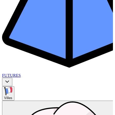
FUTURES
Villes