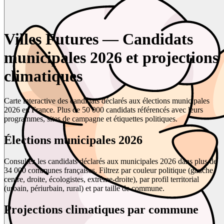
Villes Futures — Candidats
municipales 2026 et projections
climatiques
Carte interactive des candidats déclarés aux élections municipales
2026 en France. Plus de 50 000 candidats référencés avec leurs
programmes, sites de campagne et étiquettes politiques.
Élections municipales 2026
Consultez les candidats déclarés aux municipales 2026 dans plus de
34 000 communes françaises. Filtrez par couleur politique (gauche,
centre, droite, écologistes, extrême-droite), par profil territorial
(urbain, périurbain, rural) et par taille de commune.
Projections climatiques par commune