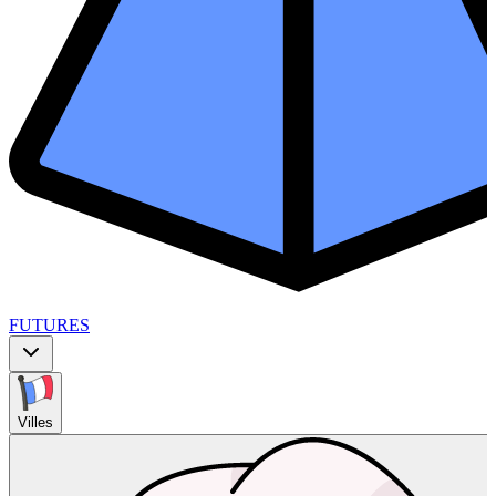
FUTURES
Villes