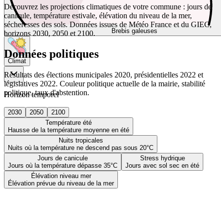
Découvrez les projections climatiques de votre commune : jours de
canicule, température estivale, élévation du niveau de la mer,
sécheresses des sols. Données issues de Météo France et du GIEC,
Brebis galeuses
horizons 2030, 2050 et 2100.
Données politiques
Climat
Résultats des élections municipales 2020, présidentielles 2022 et
législatives 2022. Couleur politique actuelle de la mairie, stabilité
politique, taux d'abstention.
Horizon temporel
2030
2050
2100
Température été
Hausse de la température moyenne en été
Nuits tropicales
Nuits où la température ne descend pas sous 20°C
Jours de canicule
Stress hydrique
Jours où la température dépasse 35°C
Jours avec sol sec en été
Élévation niveau mer
Élévation prévue du niveau de la mer