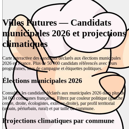
Villes Futures — Candidats
municipales 2026 et projections
climatiques
Carte interactive des candidats déclarés aux élections municipales
2026 en France. Plus de 50 000 candidats référencés avec leurs
programmes, sites de campagne et étiquettes politiques.
Élections municipales 2026
Consultez les candidats déclarés aux municipales 2026 dans plus de
34 000 communes françaises. Filtrez par couleur politique (gauche,
centre, droite, écologistes, extrême-droite), par profil territorial
(urbain, périurbain, rural) et par taille de commune.
Projections climatiques par commune