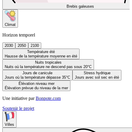
Brebis galeuses
Climat
Horizon temporel
2030
2050
2100
Température été
Hausse de la température moyenne en été
Nuits tropicales
Nuits où la température ne descend pas sous 20°C
Jours de canicule
Stress hydrique
Jours où la température dépasse 35°C
Jours avec sol sec en été
Élévation niveau mer
Élévation prévue du niveau de la mer
Une initiative par
Bonpote.com
Soutenir le projet
Villes