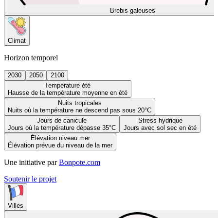
Brebis galeuses
Climat
Horizon temporel
2030
2050
2100
Température été
Hausse de la température moyenne en été
Nuits tropicales
Nuits où la température ne descend pas sous 20°C
Jours de canicule
Stress hydrique
Jours où la température dépasse 35°C
Jours avec sol sec en été
Élévation niveau mer
Élévation prévue du niveau de la mer
Une initiative par
Bonpote.com
Soutenir le projet
Villes