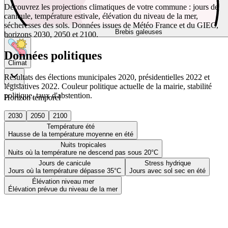
Découvrez les projections climatiques de votre commune : jours de
canicule, température estivale, élévation du niveau de la mer,
sécheresses des sols. Données issues de Météo France et du GIEC,
Brebis galeuses
horizons 2030, 2050 et 2100.
Données politiques
Climat
Résultats des élections municipales 2020, présidentielles 2022 et
législatives 2022. Couleur politique actuelle de la mairie, stabilité
politique, taux d'abstention.
Horizon temporel
2030
2050
2100
Température été
Hausse de la température moyenne en été
Nuits tropicales
Nuits où la température ne descend pas sous 20°C
Jours de canicule
Stress hydrique
Jours où la température dépasse 35°C
Jours avec sol sec en été
Élévation niveau mer
Élévation prévue du niveau de la mer