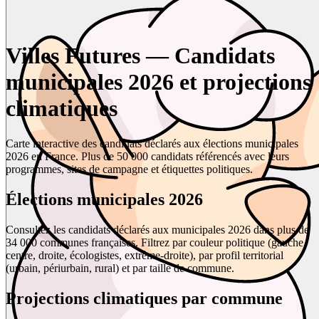
Villes Futures — Candidats
municipales 2026 et projections
climatiques
Carte interactive des candidats déclarés aux élections municipales
2026 en France. Plus de 50 000 candidats référencés avec leurs
programmes, sites de campagne et étiquettes politiques.
Élections municipales 2026
Consultez les candidats déclarés aux municipales 2026 dans plus de
34 000 communes françaises. Filtrez par couleur politique (gauche,
centre, droite, écologistes, extrême-droite), par profil territorial
(urbain, périurbain, rural) et par taille de commune.
Projections climatiques par commune