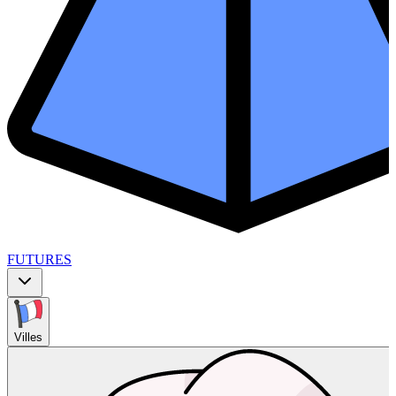
FUTURES
Villes